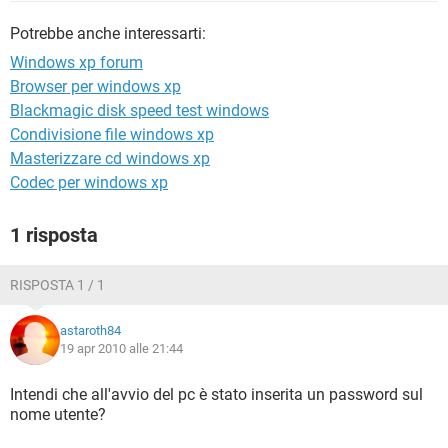
TIKTOK
FACEBOOK
Potrebbe anche interessarti:
HARDWARE
Windows xp forum
Browser per windows xp
Blackmagic disk speed test windows
Condivisione file windows xp
Masterizzare cd windows xp
Codec per windows xp
1 risposta
RISPOSTA 1 / 1
astaroth84
19 apr 2010 alle 21:44
Intendi che all'avvio del pc è stato inserita un password sul
nome utente?