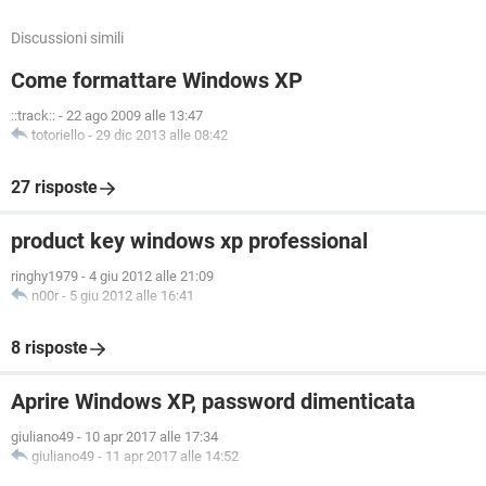
Discussioni simili
Come formattare Windows XP
::track::
-
22 ago 2009 alle 13:47
totoriello
-
29 dic 2013 alle 08:42
27 risposte
product key windows xp professional
ringhy1979
-
4 giu 2012 alle 21:09
n00r
-
5 giu 2012 alle 16:41
8 risposte
Aprire Windows XP, password dimenticata
giuliano49
-
10 apr 2017 alle 17:34
giuliano49
-
11 apr 2017 alle 14:52