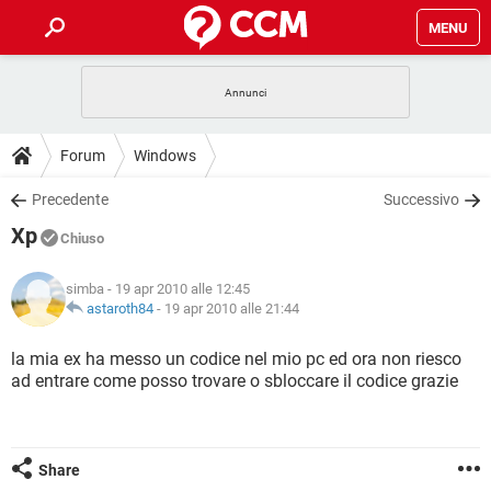
MENU
HOME
COVID-19
GAMING
GUIDE
Forum
Windows
INTRATTENIMENTO
ANDROID
COVID-19
GAMING
DOWNLOAD
Precedente
Successivo
iOS
WINDOWS 10
INTRATTENIMENTO
ANDROID
Xp
INSTAGRAM
COVID-19
WHATSAPP
GAMING
Chiuso
FORUM
iOS
WINDOWS 10
TIKTOK
INTRATTENIMENTO
FACEBOOK
ANDROID
simba
- 19 apr 2010 alle 12:45
INSTAGRAM
COVID-19
WHATSAPP
GAMING
GLOSSARIO
astaroth84
-
19 apr 2010 alle 21:44
HARDWARE
iOS
WINDOWS 10
TIKTOK
INTRATTENIMENTO
FACEBOOK
ANDROID
INSTAGRAM
COVID-19
WHATSAPP
GAMING
la mia ex ha messo un codice nel mio pc ed ora non riesco
HARDWARE
iOS
WINDOWS 10
ad entrare come posso trovare o sbloccare il codice grazie
TIKTOK
INTRATTENIMENTO
FACEBOOK
ANDROID
INSTAGRAM
WHATSAPP
HARDWARE
iOS
WINDOWS 10
TIKTOK
FACEBOOK
INSTAGRAM
WHATSAPP
Share
HARDWARE