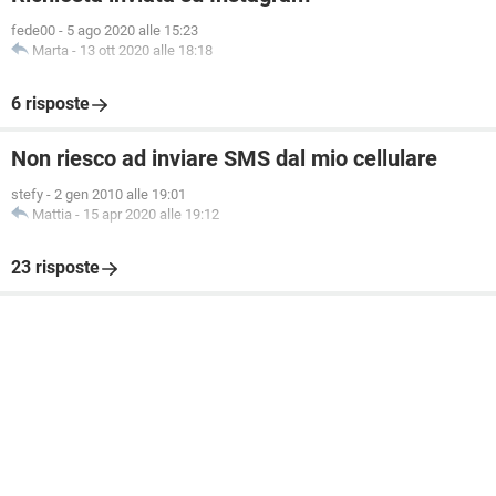
fede00
-
5 ago 2020 alle 15:23
Marta
-
13 ott 2020 alle 18:18
6 risposte
Non riesco ad inviare SMS dal mio cellulare
stefy
-
2 gen 2010 alle 19:01
Mattia
-
15 apr 2020 alle 19:12
23 risposte