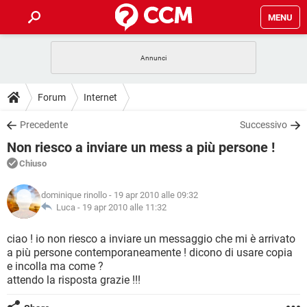
MENU
HOME
COVID-19
GAMING
GUIDE
Forum
Internet
INTRATTENIMENTO
ANDROID
COVID-19
GAMING
DOWNLOAD
Precedente
Successivo
iOS
WINDOWS 10
INTRATTENIMENTO
ANDROID
Non riesco a inviare un mess a più persone !
INSTAGRAM
COVID-19
WHATSAPP
GAMING
FORUM
iOS
WINDOWS 10
Chiuso
TIKTOK
INTRATTENIMENTO
FACEBOOK
ANDROID
INSTAGRAM
COVID-19
WHATSAPP
GAMING
GLOSSARIO
HARDWARE
iOS
dominique rinollo
- 19 apr 2010 alle 09:32
WINDOWS 10
TIKTOK
INTRATTENIMENTO
FACEBOOK
ANDROID
Luca -
19 apr 2010 alle 11:32
INSTAGRAM
COVID-19
WHATSAPP
GAMING
HARDWARE
iOS
WINDOWS 10
ciao ! io non riesco a inviare un messaggio che mi è arrivato
TIKTOK
INTRATTENIMENTO
FACEBOOK
ANDROID
a più persone contemporaneamente ! dicono di usare copia
INSTAGRAM
WHATSAPP
e incolla ma come ?
HARDWARE
iOS
WINDOWS 10
TIKTOK
FACEBOOK
attendo la risposta grazie !!!
INSTAGRAM
WHATSAPP
HARDWARE