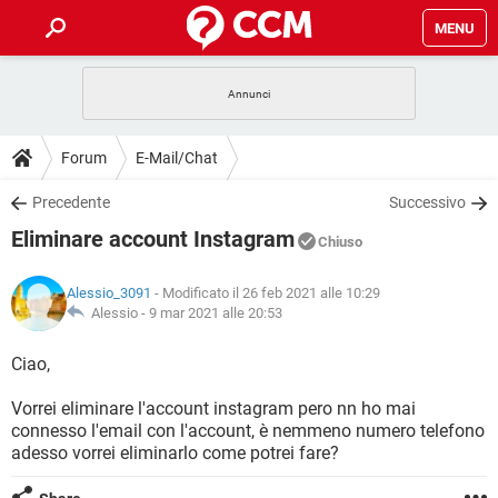
MENU
HOME
COVID-19
GAMING
GUIDE
Forum
E-Mail/Chat
INTRATTENIMENTO
ANDROID
COVID-19
GAMING
DOWNLOAD
Precedente
Successivo
iOS
WINDOWS 10
INTRATTENIMENTO
ANDROID
Eliminare account Instagram
INSTAGRAM
COVID-19
WHATSAPP
GAMING
Chiuso
FORUM
iOS
WINDOWS 10
TIKTOK
INTRATTENIMENTO
FACEBOOK
ANDROID
Alessio_3091
- Modificato il 26 feb 2021 alle 10:29
INSTAGRAM
COVID-19
WHATSAPP
GAMING
GLOSSARIO
Alessio -
9 mar 2021 alle 20:53
HARDWARE
iOS
WINDOWS 10
TIKTOK
INTRATTENIMENTO
FACEBOOK
ANDROID
INSTAGRAM
COVID-19
WHATSAPP
GAMING
Ciao,
HARDWARE
iOS
WINDOWS 10
TIKTOK
INTRATTENIMENTO
FACEBOOK
ANDROID
Vorrei eliminare l'account instagram pero nn ho mai
INSTAGRAM
WHATSAPP
connesso l'email con l'account, è nemmeno numero telefono
HARDWARE
iOS
WINDOWS 10
TIKTOK
FACEBOOK
adesso vorrei eliminarlo come potrei fare?
INSTAGRAM
WHATSAPP
HARDWARE