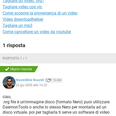
Tagliare un video .nrg?
TIKTOK
FACEBOOK
Tagliare video con vlc
HARDWARE
Come scoprire la provenienza di un video
Video downloadhelper
Tagliare un mp3
Come cancellare un video da youtube
1 risposta
RISPOSTA 1 / 1
Miglior risposta
Noureddine Bouzidi
15.404
25 giu 2009 alle 10:25
ciao,
.nrg file è un'immagine disco (formato Nero) puoi utilizzare
DaemonTools o anche lo stesso Nero per montarla ad un
disco virtuale. poi per tagliarla ti serve un software di video