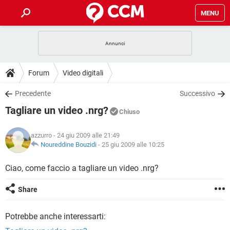
MENU
HOME
COVID-19
GAMING
GUIDE
Forum
Video digitali
INTRATTENIMENTO
ANDROID
COVID-19
GAMING
DOWNLOAD
Precedente
Successivo
iOS
WINDOWS 10
INTRATTENIMENTO
ANDROID
Tagliare un video .nrg?
INSTAGRAM
COVID-19
WHATSAPP
GAMING
Chiuso
FORUM
iOS
WINDOWS 10
TIKTOK
INTRATTENIMENTO
FACEBOOK
ANDROID
azzurro
- 24 giu 2009 alle 21:49
INSTAGRAM
COVID-19
WHATSAPP
GAMING
GLOSSARIO
Noureddine Bouzidi
-
25 giu 2009 alle 10:25
HARDWARE
iOS
WINDOWS 10
TIKTOK
INTRATTENIMENTO
FACEBOOK
ANDROID
INSTAGRAM
COVID-19
WHATSAPP
GAMING
Ciao, come faccio a tagliare un video .nrg?
HARDWARE
iOS
WINDOWS 10
TIKTOK
INTRATTENIMENTO
FACEBOOK
ANDROID
Share
INSTAGRAM
WHATSAPP
HARDWARE
iOS
WINDOWS 10
TIKTOK
FACEBOOK
Potrebbe anche interessarti:
INSTAGRAM
WHATSAPP
HARDWARE