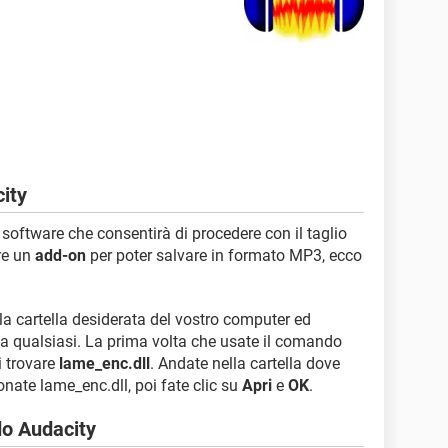
city
il software che consentirà di procedere con il taglio
re un
add-on
per poter salvare in formato MP3, ecco
nella cartella desiderata del vostro computer ed
lla qualsiasi. La prima volta che usate il comando
i trovare
lame_enc.dll
. Andate nella cartella dove
onate lame_enc.dll, poi fate clic su
Apri
e
OK
.
o Audacity