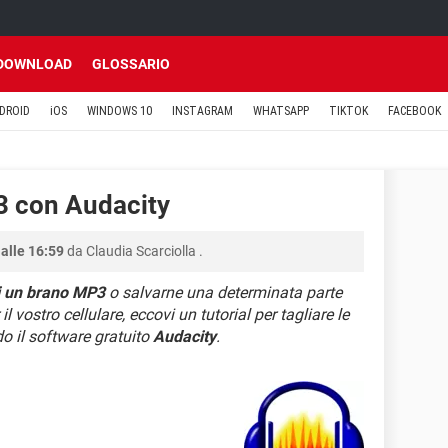
DOWNLOAD
GLOSSARIO
DROID
iOS
WINDOWS 10
INSTAGRAM
WHATSAPP
TIKTOK
FACEBOOK
3 con Audacity
alle 16:59
da
Claudia Scarciolla
.
i un brano MP3
o salvarne una determinata parte
l vostro cellulare, eccovi un tutorial per tagliare le
do il software gratuito
Audacity
.