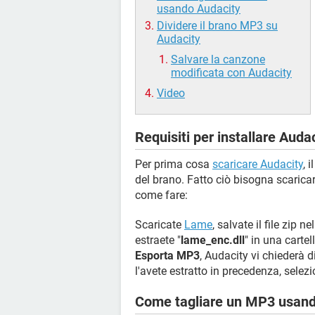
usando Audacity
Dividere il brano MP3 su
Audacity
Salvare la canzone
modificata con Audacity
Video
Requisiti per installare Auda
Per prima cosa
scaricare Audacity
, 
del brano. Fatto ciò bisogna scarica
come fare:
Scaricate
Lame
, salvate il file zip 
estraete "
lame_enc.dll
" in una carte
Esporta MP3
, Audacity vi chiederà d
l'avete estratto in precedenza, selezi
Come tagliare un MP3 usand