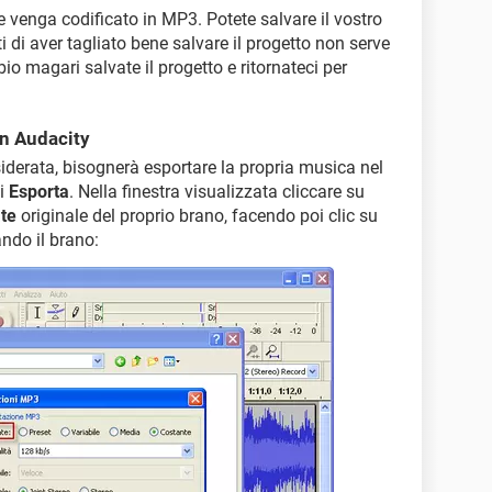
le venga codificato in MP3. Potete salvare il vostro
i di aver tagliato bene salvare il progetto non serve
io magari salvate il progetto e ritornateci per
on Audacity
siderata, bisognerà esportare la propria musica nel
i
Esporta
. Nella finestra visualizzata cliccare su
ate
originale del proprio brano, facendo poi clic su
ndo il brano: