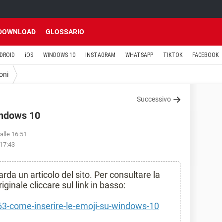
DOWNLOAD
GLOSSARIO
DROID
iOS
WINDOWS 10
INSTAGRAM
WHATSAPP
TIKTOK
FACEBOOK
oni
Successivo
indows 10
alle 16:51
 17:43
da un articolo del sito. Per consultare la
ginale cliccare sul link in basso:
363-come-inserire-le-emoji-su-windows-10