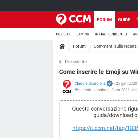
FORUM
GUIDE
COVID-19
GAMING
INTRATTENIMENTO
AN
Forum
Commenti sulle recensi
Precedente
Come inserire le Emoji su W
Claudia Scarciolla
- 25 gen 2020 
utente anonimo -
3 apr 2021 alle
Questa conversazione riguar
guida/download ori
https://it.ccm.net/faq/18