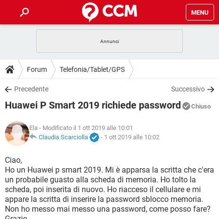
MENU
HOME
COVID-19
GAMING
GUIDE
Forum
Telefonia/Tablet/GPS
INTRATTENIMENTO
ANDROID
COVID-19
GAMING
DOWNLOAD
Precedente
Successivo
iOS
WINDOWS 10
INTRATTENIMENTO
ANDROID
Huawei P Smart 2019 richiede password
INSTAGRAM
COVID-19
WHATSAPP
GAMING
Chiuso
FORUM
iOS
WINDOWS 10
TIKTOK
INTRATTENIMENTO
FACEBOOK
ANDROID
Ela
- Modificato il 1 ott 2019 alle 10:01
INSTAGRAM
COVID-19
WHATSAPP
GAMING
GLOSSARIO
Claudia Scarciolla
-
1 ott 2019 alle 10:02
HARDWARE
iOS
WINDOWS 10
TIKTOK
INTRATTENIMENTO
FACEBOOK
ANDROID
INSTAGRAM
COVID-19
WHATSAPP
GAMING
Ciao,
HARDWARE
iOS
WINDOWS 10
Ho un Huawei p smart 2019. Mi è apparsa la scritta che c'era
TIKTOK
INTRATTENIMENTO
FACEBOOK
ANDROID
un probabile guasto alla scheda di memoria. Ho tolto la
INSTAGRAM
WHATSAPP
scheda, poi inserita di nuovo. Ho riacceso il cellulare e mi
HARDWARE
iOS
WINDOWS 10
TIKTOK
FACEBOOK
appare la scritta di inserire la password sblocco memoria.
INSTAGRAM
WHATSAPP
Non ho messo mai messo una password, come posso fare?
HARDWARE
Grazie