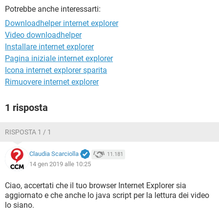
TIKTOK
FACEBOOK
Potrebbe anche interessarti:
HARDWARE
Downloadhelper internet explorer
Video downloadhelper
Installare internet explorer
Pagina iniziale internet explorer
Icona internet explorer sparita
Rimuovere internet explorer
1 risposta
RISPOSTA 1 / 1
Claudia Scarciolla
11.181
14 gen 2019 alle 10:25
Ciao, accertati che il tuo browser Internet Explorer sia
aggiornato e che anche lo java script per la lettura dei video
lo siano.