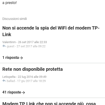
a presto!
Discussioni simili
Non si accende la spia del WiFi del modem TP-
Link
Valentinm
-
26 set 2017 alle 22:33
guest
-
27 set 2017 alle 09:22
1 risposta
Rete non disponibile protetta
Letispelta
-
22 lug 2016 alle 09:49
ballad
-
17 giu 2017 alle 18:29
41 risposte
Modem TP Link che non si accende più, cosa