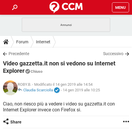
MENU
HOME
COVID-19
GAMING
GUIDE
Forum
Internet
INTRATTENIMENTO
ANDROID
COVID-19
GAMING
DOWNLOAD
Precedente
Successivo
iOS
WINDOWS 10
INTRATTENIMENTO
ANDROID
Video gazzetta.it non si vedono su Internet
INSTAGRAM
COVID-19
WHATSAPP
GAMING
FORUM
iOS
WINDOWS 10
Explorer
Chiuso
TIKTOK
INTRATTENIMENTO
FACEBOOK
ANDROID
INSTAGRAM
COVID-19
WHATSAPP
GAMING
GLOSSARIO
HARDWARE
iOS
WINDOWS 10
ROBY.B.
- Modificato il 14 gen 2019 alle 14:54
TIKTOK
INTRATTENIMENTO
FACEBOOK
ANDROID
Claudia Scarciolla
-
14 gen 2019 alle 10:25
INSTAGRAM
COVID-19
WHATSAPP
GAMING
HARDWARE
iOS
WINDOWS 10
Ciao, non riesco più a vedere i video su gazzetta.it con
TIKTOK
INTRATTENIMENTO
FACEBOOK
ANDROID
INSTAGRAM
WHATSAPP
Internet Explorer invece con Firefox si.
HARDWARE
iOS
WINDOWS 10
TIKTOK
FACEBOOK
Share
INSTAGRAM
WHATSAPP
HARDWARE