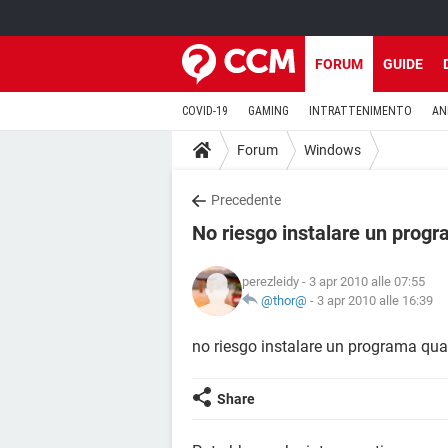
FORUM
GUIDE
COVID-19
GAMING
INTRATTENIMENTO
AN
Forum
Windows
Precedente
No riesgo instalare un prog
perezleidy
- 3 apr 2010 alle 07:55
@thor@
-
3 apr 2010 alle 16:39
no riesgo instalare un programa qua
Share