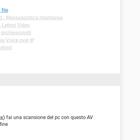
file
 - Messaggistica Istantanea
 Lettori Video
 professionisti
ia/Voice over IP
droid
ox
) fai una scansione del pc con questo AV
 fine
a