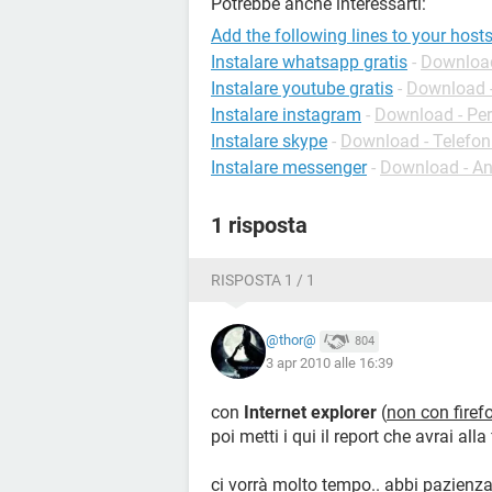
Potrebbe anche interessarti:
Add the following lines to your hosts 
Instalare whatsapp gratis
-
Download
Instalare youtube gratis
-
Download -
Instalare instagram
-
Download - Per
Instalare skype
-
Download - Telefon
Instalare messenger
-
Download - An
1 risposta
RISPOSTA 1 / 1
@thor@
804
3 apr 2010 alle 16:39
con
Internet explorer
(
non con firef
poi metti i qui il report che avrai alla
ci vorrà molto tempo.. abbi pazienz