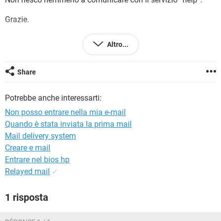
TIKTOK
FACEBOOK
Grazie.
HARDWARE
Altro...
Configurazione:
Macintosh / Firefox 63.0
Share
Potrebbe anche interessarti:
Non posso entrare nella mia e-mail
Quando è stata inviata la prima mail
Mail delivery system
Creare e mail
Entrare nel bios hp
Relayed mail
✓
1 risposta