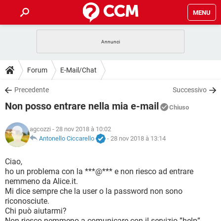
MENU
HOME
COVID-19
GAMING
GUIDE
Forum
E-Mail/Chat
INTRATTENIMENTO
ANDROID
COVID-19
GAMING
DOWNLOAD
Precedente
Successivo
iOS
WINDOWS 10
INTRATTENIMENTO
ANDROID
Non posso entrare nella mia e-mail
INSTAGRAM
COVID-19
WHATSAPP
GAMING
Chiuso
FORUM
iOS
WINDOWS 10
TIKTOK
INTRATTENIMENTO
FACEBOOK
ANDROID
agcozzi
- 28 nov 2018 à 10:02
INSTAGRAM
COVID-19
WHATSAPP
GAMING
GLOSSARIO
Antonello Ciccarello
-
28 nov 2018 à 13:14
HARDWARE
iOS
WINDOWS 10
TIKTOK
INTRATTENIMENTO
FACEBOOK
ANDROID
INSTAGRAM
COVID-19
WHATSAPP
GAMING
Ciao,
HARDWARE
iOS
WINDOWS 10
ho un problema con la ***@*** e non riesco ad entrare
TIKTOK
INTRATTENIMENTO
FACEBOOK
ANDROID
nemmeno da Alice.it.
INSTAGRAM
WHATSAPP
Mi dice sempre che la user o la password non sono
HARDWARE
iOS
WINDOWS 10
TIKTOK
FACEBOOK
riconosciute.
INSTAGRAM
WHATSAPP
Chi può aiutarmi?
HARDWARE
Non riesco nemmeno a comunicare con il servizio ”help”.