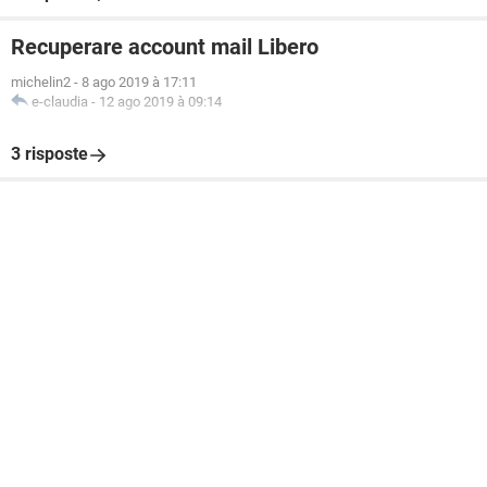
Recuperare account mail Libero
michelin2
-
8 ago 2019 à 17:11
e-claudia
-
12 ago 2019 à 09:14
3 risposte