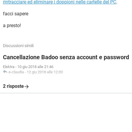
rintracciare ed eliminare i doppioni nelle cartelle del PC
.
facci sapere
a presto!
Discussioni simili
Cancellazione Badoo senza account e password
Elektra
-
10 giu 2018 alle 21:46
e-claudia
-
12 giu 2018 alle 12:00
2 risposte