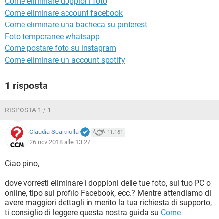
Come eliminare doppioni foto
TIKTOK
FACEBOOK
Come eliminare account facebook
HARDWARE
Come eliminare una bacheca su pinterest
Foto temporanee whatsapp
Come postare foto su instagram
Come eliminare un account spotify
1 risposta
RISPOSTA 1 / 1
Claudia Scarciolla
11.181
26 nov 2018 alle 13:27
Ciao pino,
dove vorresti eliminare i doppioni delle tue foto, sul tuo PC o
online, tipo sul profilo Facebook, ecc.? Mentre attendiamo di
avere maggiori dettagli in merito la tua richiesta di supporto,
ti consiglio di leggere questa nostra guida su
Come