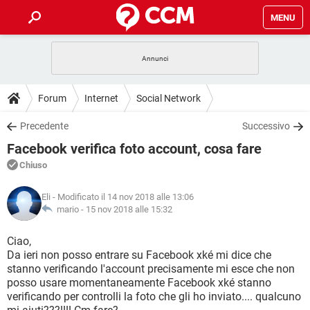
MENU
HOME
COVID-19
GAMING
GUIDE
Forum
Internet
Social Network
INTRATTENIMENTO
ANDROID
COVID-19
GAMING
DOWNLOAD
Precedente
Successivo
iOS
WINDOWS 10
INTRATTENIMENTO
ANDROID
Facebook verifica foto account, cosa fare
INSTAGRAM
COVID-19
WHATSAPP
GAMING
FORUM
iOS
WINDOWS 10
Chiuso
TIKTOK
INTRATTENIMENTO
FACEBOOK
ANDROID
INSTAGRAM
COVID-19
WHATSAPP
GAMING
GLOSSARIO
HARDWARE
iOS
Eli
- Modificato il 14 nov 2018 alle 13:06
WINDOWS 10
TIKTOK
INTRATTENIMENTO
FACEBOOK
ANDROID
mario -
15 nov 2018 alle 15:32
INSTAGRAM
COVID-19
WHATSAPP
GAMING
HARDWARE
iOS
WINDOWS 10
Ciao,
TIKTOK
INTRATTENIMENTO
FACEBOOK
ANDROID
Da ieri non posso entrare su Facebook xké mi dice che
INSTAGRAM
WHATSAPP
stanno verificando l'account precisamente mi esce che non
HARDWARE
iOS
WINDOWS 10
TIKTOK
FACEBOOK
posso usare momentaneamente Facebook xké stanno
INSTAGRAM
WHATSAPP
verificando per controlli la foto che gli ho inviato.... qualcuno
HARDWARE