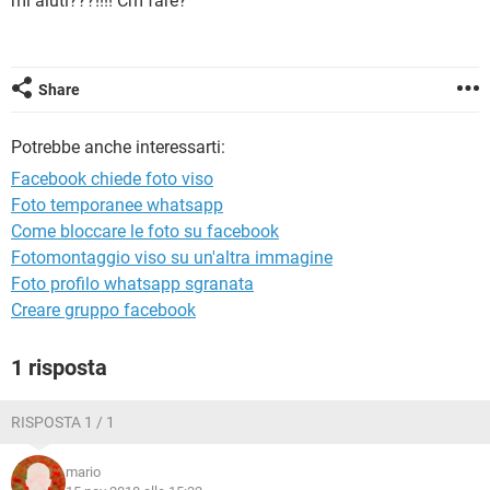
mi aiuti???!!!! Cm fare?
TIKTOK
FACEBOOK
HARDWARE
Share
Potrebbe anche interessarti:
Facebook chiede foto viso
Foto temporanee whatsapp
Come bloccare le foto su facebook
Fotomontaggio viso su un'altra immagine
Foto profilo whatsapp sgranata
Creare gruppo facebook
1 risposta
RISPOSTA 1 / 1
mario