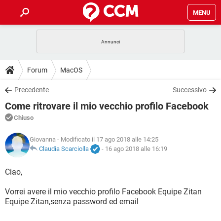
MENU
HOME
COVID-19
GAMING
GUIDE
Forum
MacOS
INTRATTENIMENTO
ANDROID
COVID-19
GAMING
DOWNLOAD
Precedente
Successivo
iOS
WINDOWS 10
INTRATTENIMENTO
ANDROID
Come ritrovare il mio vecchio profilo Facebook
INSTAGRAM
COVID-19
WHATSAPP
GAMING
FORUM
iOS
WINDOWS 10
Chiuso
TIKTOK
INTRATTENIMENTO
FACEBOOK
ANDROID
INSTAGRAM
COVID-19
WHATSAPP
GAMING
GLOSSARIO
Giovanna
- Modificato il 17 ago 2018 alle 14:25
HARDWARE
iOS
WINDOWS 10
TIKTOK
INTRATTENIMENTO
FACEBOOK
ANDROID
Claudia Scarciolla
-
16 ago 2018 alle 16:19
INSTAGRAM
COVID-19
WHATSAPP
GAMING
HARDWARE
iOS
WINDOWS 10
Ciao,
TIKTOK
INTRATTENIMENTO
FACEBOOK
ANDROID
INSTAGRAM
WHATSAPP
Vorrei avere il mio vecchio profilo Facebook Equipe Zitan
HARDWARE
iOS
WINDOWS 10
TIKTOK
FACEBOOK
Equipe Zitan,senza password ed email
INSTAGRAM
WHATSAPP
HARDWARE