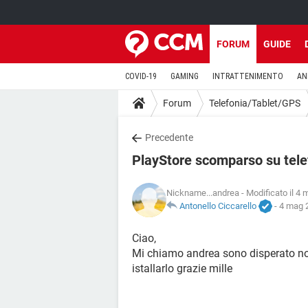
FORUM
GUIDE
COVID-19
GAMING
INTRATTENIMENTO
AN
Forum
Telefonia/Tablet/GPS
Precedente
PlayStore scomparso su tel
Nickname...andrea
- Modificato il 4 
Antonello Ciccarello
-
4 mag 2
Ciao,
Mi chiamo andrea sono disperato non
istallarlo grazie mille