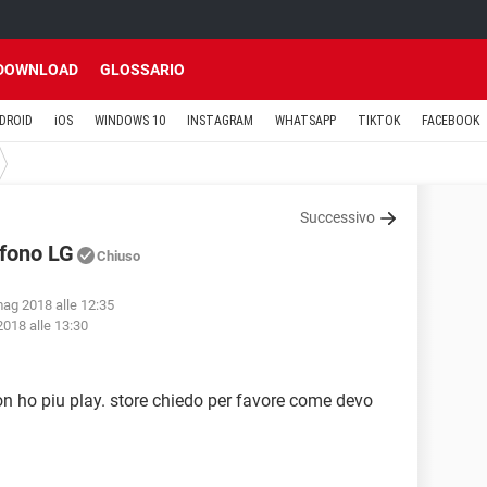
DOWNLOAD
GLOSSARIO
DROID
iOS
WINDOWS 10
INSTAGRAM
WHATSAPP
TIKTOK
FACEBOOK
Successivo
efono LG
Chiuso
mag 2018 alle 12:35
018 alle 13:30
 ho piu play. store chiedo per favore come devo