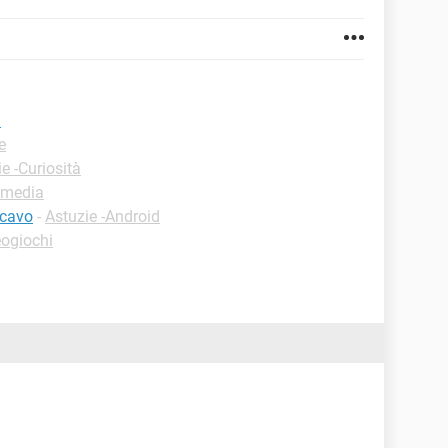
G
e
e -Curiosità
imedia
 cavo
-
Astuzie -Android
eogiochi