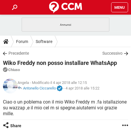
MENU
HOME
COVID-19
GAMING
GUIDE
Forum
Software
INTRATTENIMENTO
ANDROID
COVID-19
GAMING
DOWNLOAD
Precedente
Successivo
iOS
WINDOWS 10
INTRATTENIMENTO
ANDROID
Wiko Freddy non posso installare WhatsApp
INSTAGRAM
COVID-19
WHATSAPP
GAMING
FORUM
iOS
WINDOWS 10
Chiuso
TIKTOK
INTRATTENIMENTO
FACEBOOK
ANDROID
INSTAGRAM
COVID-19
WHATSAPP
GAMING
GLOSSARIO
Angela
- Modificato il 4 apr 2018 alle 12:15
HARDWARE
iOS
WINDOWS 10
TIKTOK
INTRATTENIMENTO
FACEBOOK
ANDROID
Antonello Ciccarello
-
4 apr 2018 alle 15:22
INSTAGRAM
COVID-19
WHATSAPP
GAMING
HARDWARE
iOS
WINDOWS 10
Ciao o un poblema con il mio Wiko Freddy m .fa istallazione
TIKTOK
INTRATTENIMENTO
FACEBOOK
ANDROID
su wazzap ,e il mio cel m si spegne.aiutatemi voi grazie
INSTAGRAM
WHATSAPP
mille.
HARDWARE
iOS
WINDOWS 10
TIKTOK
FACEBOOK
INSTAGRAM
WHATSAPP
Share
HARDWARE