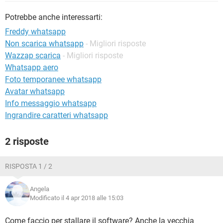
TIKTOK
FACEBOOK
Potrebbe anche interessarti:
HARDWARE
Freddy whatsapp
Non scarica whatsapp
- Migliori risposte
Wazzap scarica
- Migliori risposte
Whatsapp aero
Foto temporanee whatsapp
Avatar whatsapp
Info messaggio whatsapp
Ingrandire caratteri whatsapp
2 risposte
RISPOSTA 1 / 2
Angela
Modificato il 4 apr 2018 alle 15:03
Come faccio per stallare il software? Anche la vecchia