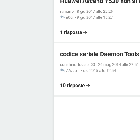
Huawei Ascend Y530 non si a
ramarro
-
8 giu 2017 alle 22:25
n00r
-
9 giu 2017 alle 15:27
1 risposta
codice seriale Daemon Tools
sunshine_louise_00
-
26 mag 2014 alle 22:54
ZAzza
-
7 dic 2015 alle 12:54
10 risposte