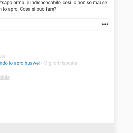
atsapp ormai è indispensabile, così io non so mai se
lo apro. Cosa si può fare?
ste
ndo lo apro huawei
- Migliori risposte
obile