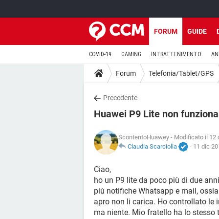
FORUM
GUIDE
COVID-19
GAMING
INTRATTENIMENTO
AN
Forum
Telefonia/Tablet/GPS
Precedente
Huawei P9 Lite non funzion
ScontentoHuawey
- Modificato il 12 
Claudia Scarciolla
-
11 dic 20
Ciao,
ho un P9 lite da poco più di due an
più notifiche Whatsapp e mail, ossi
apro non li carica. Ho controllato le
ma niente. Mio fratello ha lo stesso