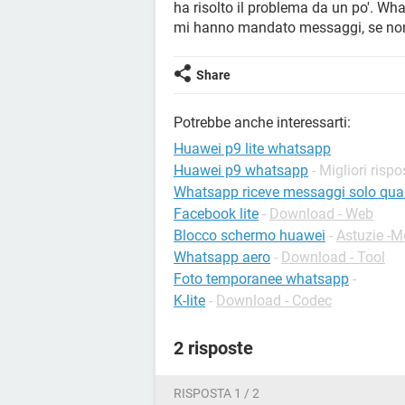
ha risolto il problema da un po'. Wh
mi hanno mandato messaggi, se non 
Share
Potrebbe anche interessarti:
Huawei p9 lite whatsapp
Huawei p9 whatsapp
- Migliori rispo
Whatsapp riceve messaggi solo qua
Facebook lite
-
Download - Web
Blocco schermo huawei
-
Astuzie -M
Whatsapp aero
-
Download - Tool
Foto temporanee whatsapp
-
K-lite
-
Download - Codec
2 risposte
RISPOSTA 1 / 2