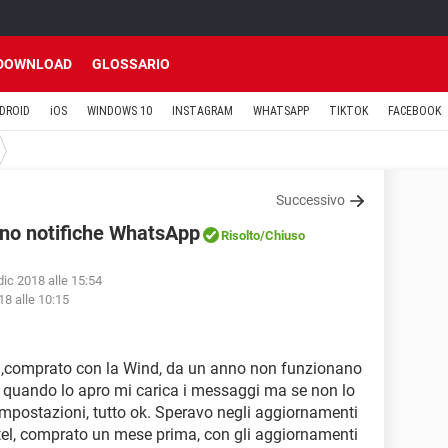
DOWNLOAD
GLOSSARIO
DROID
iOS
WINDOWS 10
INSTAGRAM
WHATSAPP
TIKTOK
FACEBOOK
Successivo
ano notifiche WhatsApp
Risolto
/Chiuso
dic 2018 alle 15:54
18 alle 10:15
ni,comprato con la Wind, da un anno non funzionano
a quando lo apro mi carica i messaggi ma se non lo
 impostazioni, tutto ok. Speravo negli aggiornamenti
 tel, comprato un mese prima, con gli aggiornamenti