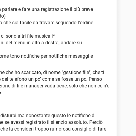
 parlare e fare una registrazione il più breve
do)
o che sia facile da trovare seguendo l'ordine
 ci sono altri file musicali*
tini del menu in alto a destra, andare su
ome tono notifiche per notifiche messaggi e
e che ho scaricato, di nome "gestione file", che ti
le del telefono un po' come se fosse un pc. Penso
zione di file manager vada bene, solo che non ce n'è
o
i disturbi ma nonostante questo le notifiche di
se avessi registrato il silenzio assoluto. Perciò
rché la consideri troppo rumorosa consiglio di fare