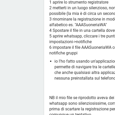
1 aprire lo strumento registratore
2 metterti in un luogo silenzioso, non
possibile (la mia è di circa un secon
3 rinominare la registrazione in mod
alfabetico es. "AAASuoneriaWA"
4 Spostare il file in una cartella dove
5 aprire whatsapp, cliccare i tre pun
impostazioni->notifiche
6 impostare il file AAASuoneriaWA c
notifiche gruppi
io l'ho fatto usando un'applicazion
permette di navigare tra le cartel
che anche qualsiasi altra applica
nessuna preinstallata sul telefon
NB il mio file se riprodotto aveva de
whatsapp sono silenziosissime, come 
prima di scartare la registrazione pe
comunque un tentativo