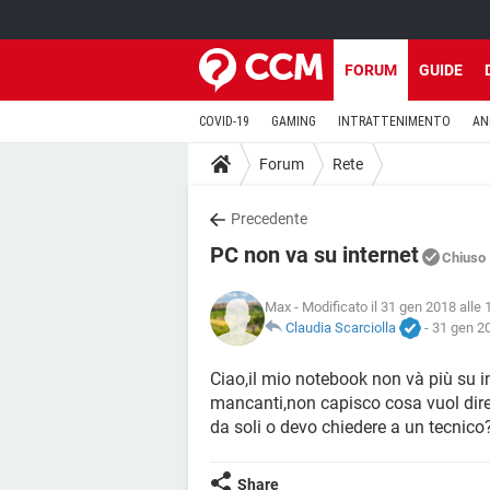
FORUM
GUIDE
COVID-19
GAMING
INTRATTENIMENTO
AN
Forum
Rete
Precedente
PC non va su internet
Chiuso
Max
- Modificato il 31 gen 2018 alle 
Claudia Scarciolla
-
31 gen 20
Ciao,il mio notebook non và più su i
mancanti,non capisco cosa vuol dire 
da soli o devo chiedere a un tecnico?
Share