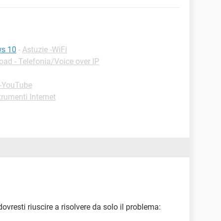
ws 10
-
Astuzie -WiFi
ad - Telefonia/Voice over IP
 -YouTube
trumenti Internet
vresti riuscire a risolvere da solo il problema: