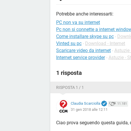
Potrebbe anche interessarti:
PC non va su internet
Pc non si connette a internet windo
Come installare skype su pc
-
Downlo
Vinted su pc
-
Download - Internet
Scaricare video da internet
-
Astuzie
Internet service provider
-
Astuzie - S
1 risposta
RISPOSTA 1 / 1
Claudia Scarciolla
11.181
31 gen 2018 alle 12:11
Ciao prova seguendo questa guida, do