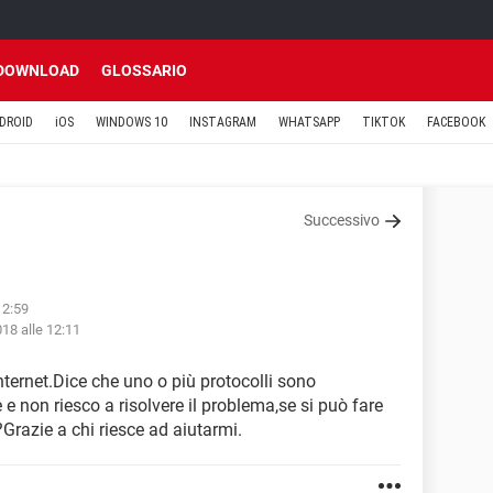
DOWNLOAD
GLOSSARIO
DROID
iOS
WINDOWS 10
INSTAGRAM
WHATSAPP
TIKTOK
FACEBOOK
Successivo
12:59
18 alle 12:11
nternet.Dice che uno o più protocolli sono
e non riesco a risolvere il problema,se si può fare
Grazie a chi riesce ad aiutarmi.