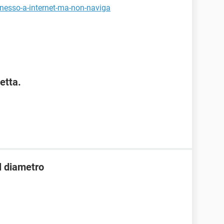
nnesso-a-internet-ma-non-naviga
etta.
l diametro