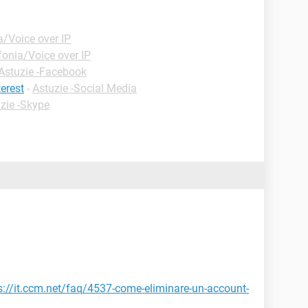
a/Voice over IP
fonia/Voice over IP
Astuzie -Facebook
erest
-
Astuzie -Social Media
zie -Skype
s://it.ccm.net/faq/4537-come-eliminare-un-account-