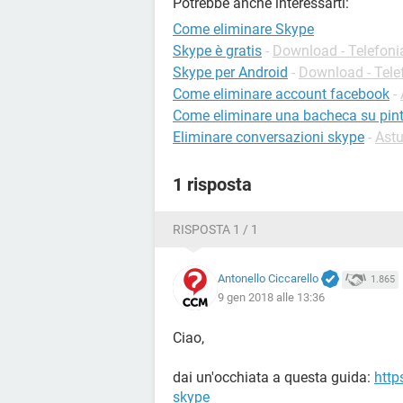
Potrebbe anche interessarti:
Come eliminare Skype
Skype è gratis
-
Download - Telefoni
Skype per Android
-
Download - Tele
Come eliminare account facebook
-
Come eliminare una bacheca su pint
Eliminare conversazioni skype
-
Astu
1 risposta
RISPOSTA 1 / 1
Antonello Ciccarello
1.865
9 gen 2018 alle 13:36
Ciao,
dai un'occhiata a questa guida:
http
skype