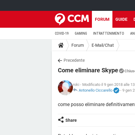
FORUM
GUIDE
COVID-19
GAMING
INTRATTENIMENTO
AN
Forum
E-Mail/Chat
Precedente
Come eliminare Skype
Chius
roki
- Modificato il 9 gen 2018 alle 13
Antonello Ciccarello
-
9 gen 2
come posso eliminare definitivament
Share