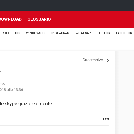
DOWNLOAD
GLOSSARIO
DROID
iOS
WINDOWS 10
INSTAGRAM
WHATSAPP
TIKTOK
FACEBOOK
Successivo
o
:35
018 alle 13:36
e skype grazie e urgente