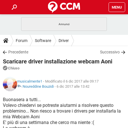
MENU
HOME
COVID-19
GAMING
GUIDE
Forum
Software
Driver
INTRATTENIMENTO
ANDROID
COVID-19
GAMING
DOWNLOAD
Precedente
Successivo
iOS
WINDOWS 10
INTRATTENIMENTO
ANDROID
Scaricare driver installazione webcam Aoni
INSTAGRAM
COVID-19
WHATSAPP
GAMING
FORUM
iOS
WINDOWS 10
Chiuso
TIKTOK
INTRATTENIMENTO
FACEBOOK
ANDROID
INSTAGRAM
COVID-19
WHATSAPP
GAMING
GLOSSARIO
HARDWARE
iOS
musicalmente1
- Modificato il 6 dic 2017 alle 09:17
WINDOWS 10
TIKTOK
INTRATTENIMENTO
FACEBOOK
ANDROID
Noureddine Bouzidi
-
6 dic 2017 alle 13:42
INSTAGRAM
COVID-19
WHATSAPP
GAMING
HARDWARE
iOS
WINDOWS 10
Buonasera a tutti...
TIKTOK
INTRATTENIMENTO
FACEBOOK
ANDROID
Volevo chiedervi se potreste aiutarmi a risolvere questo
INSTAGRAM
WHATSAPP
problemino... Non riesco a trovare i drivers per installarla la
HARDWARE
iOS
WINDOWS 10
TIKTOK
FACEBOOK
mia Webcam Aoni
INSTAGRAM
WHATSAPP
E' più di una settimana che cerco ma niente :(
HARDWARE