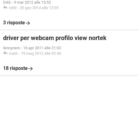
DAS
-
9 mar 2012 alle 15:53
n00r
-
20 gen 2014 alle 12:05
3 risposte
driver per webcam profilo view nortek
lennynero
-
16 apr 2011 alle 21:03
mark
-
19 mag 2012 alle 02:45
18 risposte