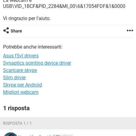
La webcam è
TIKTOK
FACEBOOK
USB\VID_1BCF&PID_2284&MI_00\6&17054FDF&1&0000
HARDWARE
Vi ringrazio per l'aiuto.
Share
Potrebbe anche interessarti:
Asus f5vl drivers
Synaptics pointing device driver
Scaricare skype
Slim driver
Skype per Android
Migliori webcam
1 risposta
RISPOSTA 1 / 1