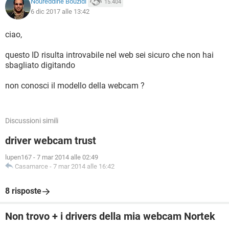
Noureddine Bouzidi
15.404
6 dic 2017 alle 13:42
ciao,
questo ID risulta introvabile nel web sei sicuro che non hai
sbagliato digitando
non conosci il modello della webcam ?
Discussioni simili
driver webcam trust
lupen167
-
7 mar 2014 alle 02:49
Casamarce
-
7 mar 2014 alle 16:42
8 risposte
Non trovo + i drivers della mia webcam Nortek