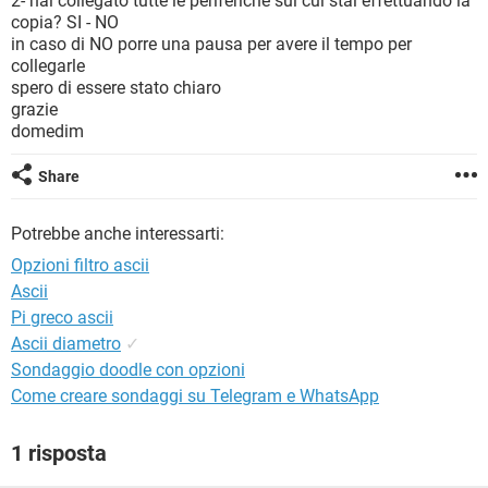
2- hai collegato tutte le periferiche sui cui stai effettuando la
TIKTOK
FACEBOOK
copia? SI - NO
in caso di NO porre una pausa per avere il tempo per
HARDWARE
collegarle
spero di essere stato chiaro
grazie
domedim
Share
Potrebbe anche interessarti:
Opzioni filtro ascii
Ascii
Pi greco ascii
Ascii diametro
✓
Sondaggio doodle con opzioni
Come creare sondaggi su Telegram e WhatsApp
1 risposta