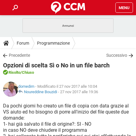
MENU
HOME
COVID-19
GAMING
GUIDE
Forum
Programmazione
INTRATTENIMENTO
ANDROID
COVID-19
GAMING
DOWNLOAD
Precedente
Successivo
iOS
WINDOWS 10
INTRATTENIMENTO
ANDROID
Opzioni di scelta Sì o No in un file barch
INSTAGRAM
COVID-19
WHATSAPP
GAMING
FORUM
iOS
WINDOWS 10
Risolto
/Chiuso
TIKTOK
INTRATTENIMENTO
FACEBOOK
ANDROID
INSTAGRAM
COVID-19
WHATSAPP
GAMING
GLOSSARIO
HARDWARE
iOS
domedim
- Modificato il 27 nov 2017 alle 10:04
WINDOWS 10
TIKTOK
INTRATTENIMENTO
FACEBOOK
ANDROID
Noureddine Bouzidi
-
27 nov 2017 alle 19:36
INSTAGRAM
COVID-19
WHATSAPP
GAMING
HARDWARE
iOS
WINDOWS 10
Da pochi giorni ho creato un file di copia con data grazie al
TIKTOK
INTRATTENIMENTO
FACEBOOK
ANDROID
VS aiuto ed ho bisogno di porre all'inizio del file queste due
INSTAGRAM
WHATSAPP
domande:
HARDWARE
iOS
WINDOWS 10
TIKTOK
FACEBOOK
1- hai già salvato il file di origine?: SI - NO
INSTAGRAM
WHATSAPP
in caso NO deve chiudere il programma
HARDWARE