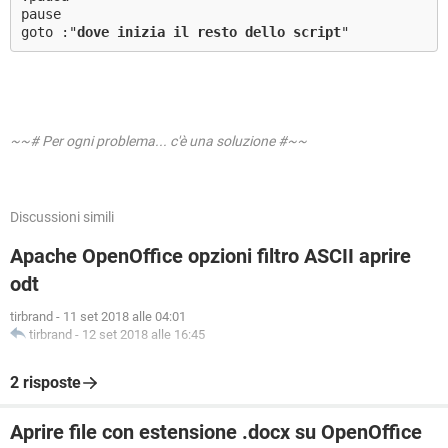
pause
goto :"
dove inizia il resto dello script
"
~~# Per ogni problema... c'è una soluzione #~~
Discussioni simili
Apache OpenOffice opzioni filtro ASCII aprire
odt
tirbrand
-
11 set 2018 alle 04:01
tirbrand
-
12 set 2018 alle 16:45
2 risposte
Aprire file con estensione .docx su OpenOffice