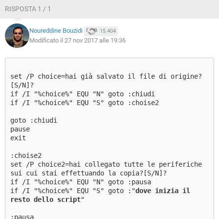
RISPOSTA 1 / 1
Noureddine Bouzidi
15.404
Modificato il 27 nov 2017 alle 19:36
set /P choice=hai già salvato il file di origine?
[S/N]?
if /I "%choice%" EQU "N" goto :chiudi
if /I "%choice%" EQU "S" goto :choise2
goto :chiudi
pause
exit
:choise2
set /P choice2=hai collegato tutte le periferiche
sui cui stai effettuando la copia?[S/N]?
if /I "%choice%" EQU "N" goto :pausa
if /I "%choice%" EQU "S" goto :"
dove inizia il
resto dello script
"
:pausa