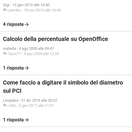
Gigi
-
15 gen 2010 alle 16:40
pamike
-
18 nov 2010 alle 18:40
4 risposte
Calcolo della percentuale su OpenOffice
isabella
-
4 ago 2009 alle 09:47
laura77
-
4 ago 2009 alle 12:29
1 risposta
Come faccio a digitare il simbolo del diametro
sul PCI
Linopako
-
31 dic 2016 alle 00:52
n00r
-
2 gen 2017 alle 11:21
1 risposta