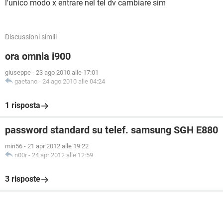
l'unico modo x entrare nel tel dv cambiare sim
Discussioni simili
ora omnia i900
giuseppe
-
23 ago 2010 alle 17:01
gaetano
-
24 ago 2010 alle 04:24
1 risposta
password standard su telef. samsung SGH E880
miri56
-
21 apr 2012 alle 19:22
n00r
-
24 apr 2012 alle 12:59
3 risposte