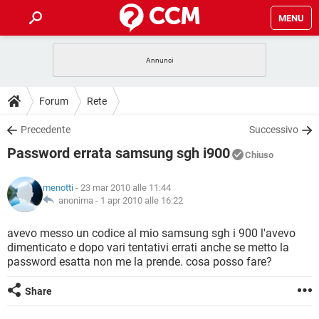
MENU
HOME
COVID-19
GAMING
GUIDE
Forum
Rete
INTRATTENIMENTO
ANDROID
COVID-19
GAMING
DOWNLOAD
Precedente
Successivo
iOS
WINDOWS 10
INTRATTENIMENTO
ANDROID
Password errata samsung sgh i900
INSTAGRAM
COVID-19
WHATSAPP
GAMING
Chiuso
FORUM
iOS
WINDOWS 10
TIKTOK
INTRATTENIMENTO
FACEBOOK
ANDROID
menotti
- 23 mar 2010 alle 11:44
INSTAGRAM
COVID-19
WHATSAPP
GAMING
GLOSSARIO
anonima -
1 apr 2010 alle 16:22
HARDWARE
iOS
WINDOWS 10
TIKTOK
INTRATTENIMENTO
FACEBOOK
ANDROID
INSTAGRAM
COVID-19
WHATSAPP
GAMING
avevo messo un codice al mio samsung sgh i 900 l'avevo
HARDWARE
iOS
WINDOWS 10
dimenticato e dopo vari tentativi errati anche se metto la
TIKTOK
INTRATTENIMENTO
FACEBOOK
ANDROID
password esatta non me la prende. cosa posso fare?
INSTAGRAM
WHATSAPP
HARDWARE
iOS
WINDOWS 10
TIKTOK
FACEBOOK
Share
INSTAGRAM
WHATSAPP
HARDWARE