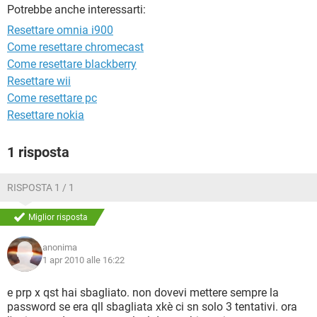
TIKTOK
FACEBOOK
Potrebbe anche interessarti:
Resettare omnia i900
HARDWARE
Come resettare chromecast
Come resettare blackberry
Resettare wii
Come resettare pc
Resettare nokia
1 risposta
RISPOSTA 1 / 1
Miglior risposta
anonima
1 apr 2010 alle 16:22
e prp x qst hai sbagliato. non dovevi mettere sempre la
password se era qll sbagliata xkè ci sn solo 3 tentativi. ora