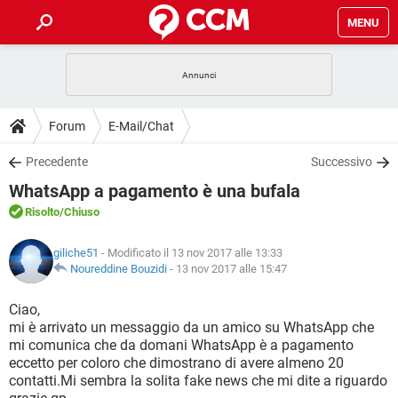
MENU
HOME
COVID-19
GAMING
GUIDE
Forum
E-Mail/Chat
INTRATTENIMENTO
ANDROID
COVID-19
GAMING
DOWNLOAD
Precedente
Successivo
iOS
WINDOWS 10
INTRATTENIMENTO
ANDROID
WhatsApp a pagamento è una bufala
INSTAGRAM
COVID-19
WHATSAPP
GAMING
FORUM
iOS
WINDOWS 10
Risolto
/Chiuso
TIKTOK
INTRATTENIMENTO
FACEBOOK
ANDROID
INSTAGRAM
COVID-19
WHATSAPP
GAMING
GLOSSARIO
HARDWARE
iOS
giliche51
- Modificato il 13 nov 2017 alle 13:33
WINDOWS 10
TIKTOK
INTRATTENIMENTO
FACEBOOK
ANDROID
Noureddine Bouzidi
-
13 nov 2017 alle 15:47
INSTAGRAM
COVID-19
WHATSAPP
GAMING
HARDWARE
iOS
WINDOWS 10
Ciao,
TIKTOK
INTRATTENIMENTO
FACEBOOK
ANDROID
mi è arrivato un messaggio da un amico su WhatsApp che
INSTAGRAM
WHATSAPP
mi comunica che da domani WhatsApp è a pagamento
HARDWARE
iOS
WINDOWS 10
TIKTOK
FACEBOOK
eccetto per coloro che dimostrano di avere almeno 20
INSTAGRAM
WHATSAPP
contatti.Mi sembra la solita fake news che mi dite a riguardo
HARDWARE