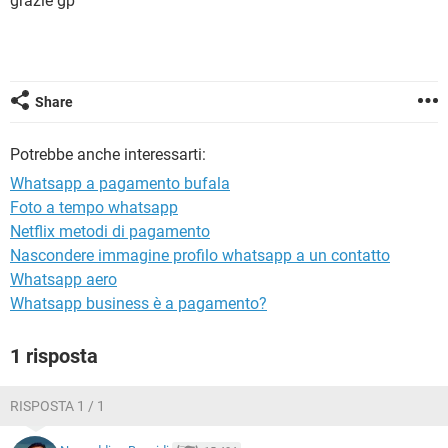
grazie gp
TIKTOK
FACEBOOK
HARDWARE
Share
Potrebbe anche interessarti:
Whatsapp a pagamento bufala
Foto a tempo whatsapp
Netflix metodi di pagamento
Nascondere immagine profilo whatsapp a un contatto
Whatsapp aero
Whatsapp business è a pagamento?
1 risposta
RISPOSTA 1 / 1