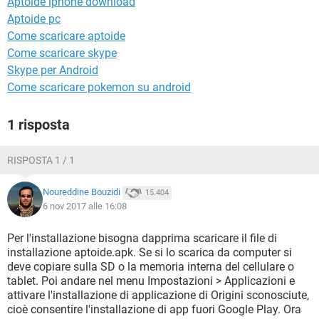
Aptoide iphone download
TIKTOK
FACEBOOK
Aptoide pc
HARDWARE
Come scaricare aptoide
Come scaricare skype
Skype per Android
Come scaricare pokemon su android
1 risposta
RISPOSTA 1 / 1
Noureddine Bouzidi
15.404
6 nov 2017 alle 16:08
Per l'installazione bisogna dapprima scaricare il file di
installazione aptoide.apk. Se si lo scarica da computer si
deve copiare sulla SD o la memoria interna del cellulare o
tablet. Poi andare nel menu Impostazioni > Applicazioni e
attivare l'installazione di applicazione di Origini sconosciute,
cioè consentire l'installazione di app fuori Google Play. Ora