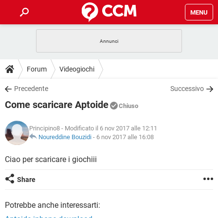
MENU
HOME
COVID-19
GAMING
GUIDE
Forum
Videogiochi
INTRATTENIMENTO
ANDROID
COVID-19
GAMING
DOWNLOAD
Precedente
Successivo
iOS
WINDOWS 10
INTRATTENIMENTO
ANDROID
Come scaricare Aptoide
INSTAGRAM
COVID-19
WHATSAPP
GAMING
Chiuso
FORUM
iOS
WINDOWS 10
TIKTOK
INTRATTENIMENTO
FACEBOOK
ANDROID
Principino8
- Modificato il 6 nov 2017 alle 12:11
INSTAGRAM
COVID-19
WHATSAPP
GAMING
GLOSSARIO
Noureddine Bouzidi
-
6 nov 2017 alle 16:08
HARDWARE
iOS
WINDOWS 10
TIKTOK
INTRATTENIMENTO
FACEBOOK
ANDROID
INSTAGRAM
COVID-19
WHATSAPP
GAMING
Ciao per scaricare i giochiii
HARDWARE
iOS
WINDOWS 10
TIKTOK
INTRATTENIMENTO
FACEBOOK
ANDROID
Share
INSTAGRAM
WHATSAPP
HARDWARE
iOS
WINDOWS 10
TIKTOK
FACEBOOK
Potrebbe anche interessarti:
INSTAGRAM
WHATSAPP
HARDWARE