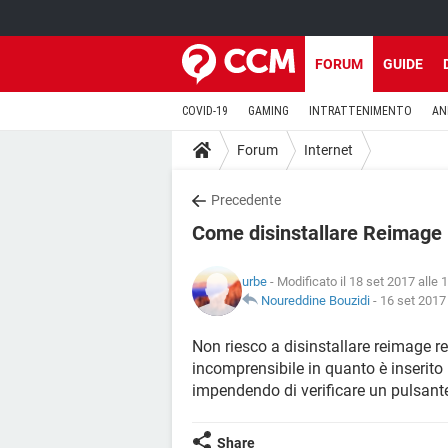
FORUM
GUIDE
COVID-19
GAMING
INTRATTENIMENTO
AN
Forum
Internet
Precedente
Come disinstallare Reimage 
urbe
- Modificato il 18 set 2017 alle 
Noureddine Bouzidi
-
16 set 2017 
Non riesco a disinstallare reimage 
incomprensibile in quanto è inserito
impendendo di verificare un pulsante
Share