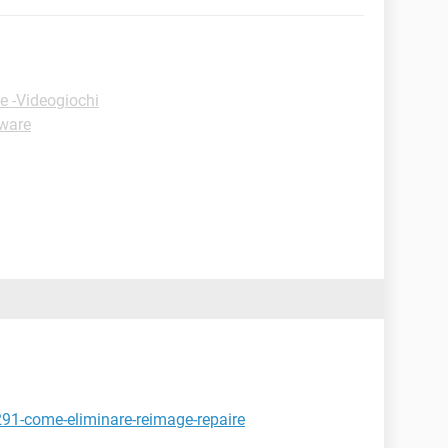
e -Videogiochi
tware
291-come-eliminare-reimage-repaire