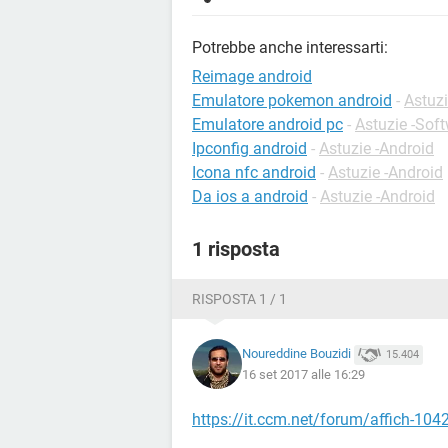
Potrebbe anche interessarti:
Reimage android
Emulatore pokemon android
-
Astuzi
Emulatore android pc
-
Astuzie -Sof
Ipconfig android
-
Astuzie -Android
Icona nfc android
-
Astuzie -Android
Da ios a android
-
Astuzie -Android
1 risposta
RISPOSTA 1 / 1
Noureddine Bouzidi
15.404
16 set 2017 alle 16:29
https://it.ccm.net/forum/affich-104