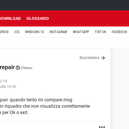
DOWNLOAD
GLOSSARIO
DROID
iOS
WINDOWS 10
INSTAGRAM
WHATSAPP
TIKTOK
FACEBOOK
Successivo
repair
Chiuso
12:14
alle 16:29
repair. quando tento mi compare msg
 in riquadro che non visualizza correttamente
 per Ok o exit.