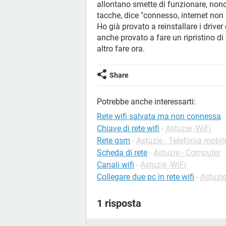
allontano smette di funzionare, nonos
tacche, dice "connesso, internet non 
Ho già provato a reinstallare i driv
anche provato a fare un ripristino 
altro fare ora.
Share
Potrebbe anche interessarti:
Rete wifi salvata ma non connessa
Chiave di rete wifi
-
Astuzie -WiFi
Rete gsm
-
Astuzie - Telefonia mobil
Scheda di rete
-
Astuzie - Computer
Canali wifi
-
Astuzie -WiFi
Collegare due pc in rete wifi
-
Astuzie
1 risposta