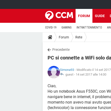
FORUM
GUIDE
COVID-19
GAMING
INTRATTENIMENTO
AN
Forum
Rete
Precedente
PC si connette a WiFi solo da
Simona93
- Modificato il 14 set 2017
guest -
14 set 2017 alle 14:00
Ciao,
Ho un notebook Asus F550C, con Wind
navigare bene in internet, il problem
momento non avevo mai avuto questo
(technicolor) la connessione funzio