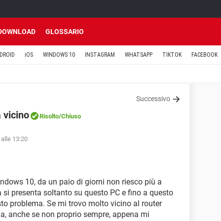
DOWNLOAD
GLOSSARIO
DROID
iOS
WINDOWS 10
INSTAGRAM
WHATSAPP
TIKTOK
FACEBOOK
Successivo
 vicino
Risolto
/Chiuso
 alle 13:20
ows 10, da un paio di giorni non riesco più a
a si presenta soltanto su questo PC e fino a questo
 problema. Se mi trovo molto vicino al router
na, anche se non proprio sempre, appena mi