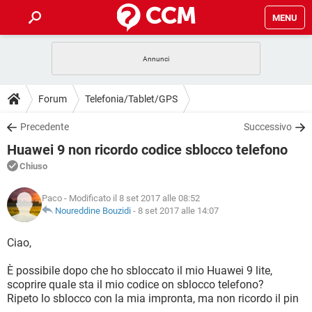
MENU
HOME
COVID-19
GAMING
GUIDE
Forum
Telefonia/Tablet/GPS
INTRATTENIMENTO
ANDROID
COVID-19
GAMING
DOWNLOAD
Precedente
Successivo
iOS
WINDOWS 10
INTRATTENIMENTO
ANDROID
Huawei 9 non ricordo codice sblocco telefono
INSTAGRAM
COVID-19
WHATSAPP
GAMING
FORUM
iOS
WINDOWS 10
Chiuso
TIKTOK
INTRATTENIMENTO
FACEBOOK
ANDROID
INSTAGRAM
COVID-19
WHATSAPP
GAMING
GLOSSARIO
HARDWARE
iOS
Paco
- Modificato il 8 set 2017 alle 08:52
WINDOWS 10
TIKTOK
INTRATTENIMENTO
FACEBOOK
ANDROID
Noureddine Bouzidi
-
8 set 2017 alle 14:07
INSTAGRAM
COVID-19
WHATSAPP
GAMING
HARDWARE
iOS
WINDOWS 10
Ciao,
TIKTOK
INTRATTENIMENTO
FACEBOOK
ANDROID
INSTAGRAM
WHATSAPP
È possibile dopo che ho sbloccato il mio Huawei 9 lite,
HARDWARE
iOS
WINDOWS 10
TIKTOK
FACEBOOK
scoprire quale sta il mio codice on sblocco telefono?
INSTAGRAM
WHATSAPP
Ripeto lo sblocco con la mia impronta, ma non ricordo il pin
HARDWARE