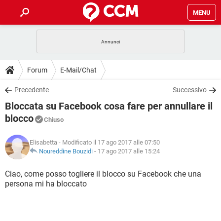
MENU
HOME
COVID-19
GAMING
GUIDE
Forum
E-Mail/Chat
INTRATTENIMENTO
ANDROID
COVID-19
GAMING
DOWNLOAD
Precedente
Successivo
iOS
WINDOWS 10
INTRATTENIMENTO
ANDROID
Bloccata su Facebook cosa fare per annullare il
INSTAGRAM
COVID-19
WHATSAPP
GAMING
FORUM
iOS
WINDOWS 10
blocco
Chiuso
TIKTOK
INTRATTENIMENTO
FACEBOOK
ANDROID
INSTAGRAM
COVID-19
WHATSAPP
GAMING
GLOSSARIO
HARDWARE
iOS
WINDOWS 10
Elisabetta
- Modificato il 17 ago 2017 alle 07:50
TIKTOK
INTRATTENIMENTO
FACEBOOK
ANDROID
Noureddine Bouzidi
-
17 ago 2017 alle 15:24
INSTAGRAM
COVID-19
WHATSAPP
GAMING
HARDWARE
iOS
WINDOWS 10
Ciao, come posso togliere il blocco su Facebook che una
TIKTOK
INTRATTENIMENTO
FACEBOOK
ANDROID
INSTAGRAM
WHATSAPP
persona mi ha bloccato
HARDWARE
iOS
WINDOWS 10
TIKTOK
FACEBOOK
INSTAGRAM
WHATSAPP
HARDWARE