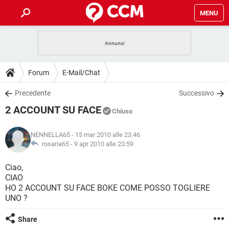
MENU
HOME
COVID-19
GAMING
GUIDE
Forum
E-Mail/Chat
INTRATTENIMENTO
ANDROID
COVID-19
GAMING
DOWNLOAD
Precedente
Successivo
iOS
WINDOWS 10
INTRATTENIMENTO
ANDROID
2 ACCOUNT SU FACE
INSTAGRAM
COVID-19
WHATSAPP
GAMING
Chiuso
FORUM
iOS
WINDOWS 10
TIKTOK
INTRATTENIMENTO
FACEBOOK
ANDROID
NENNELLA65
- 15 mar 2010 alle 23:46
INSTAGRAM
COVID-19
WHATSAPP
GAMING
GLOSSARIO
rosaria65 -
9 apr 2010 alle 23:59
HARDWARE
iOS
WINDOWS 10
TIKTOK
INTRATTENIMENTO
FACEBOOK
ANDROID
INSTAGRAM
COVID-19
WHATSAPP
GAMING
Ciao,
HARDWARE
iOS
WINDOWS 10
CIAO
TIKTOK
INTRATTENIMENTO
FACEBOOK
ANDROID
HO 2 ACCOUNT SU FACE BOKE COME POSSO TOGLIERE
INSTAGRAM
WHATSAPP
UNO ?
HARDWARE
iOS
WINDOWS 10
TIKTOK
FACEBOOK
INSTAGRAM
WHATSAPP
Share
HARDWARE