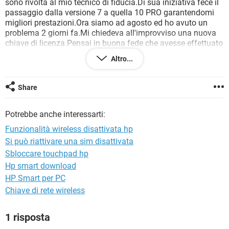
sono rivolta al mio tecnico di fiducia.Di sua iniziativa fece il
TIKTOK
FACEBOOK
passaggio dalla versione 7 a quella 10 PRO garantendomi
HARDWARE
migliori prestazioni.Ora siamo ad agosto ed ho avuto un
problema 2 giorni fa.Mi chiedeva all'improvviso una nuova
chiave di licenza.Pensai in buona fede che avesse effettuato
un passaggio legale,visto e considerato che in quei mesi
Altro...
Windows stesso permetteva di farlo.L'ho chiamato e mi ha
detto che avrei dovuto installare un programma per
rimuoverlo,anche perché se avessi inserito una nuova chiave
Share
di licenza il probrema non si sarebbe risolto. Esattamente
questo
Potrebbe anche interessarti:
"***@***'inizio ero scettica,ma avendo paura ho eseguito i
passaggi e l'ho installato.
Funzionalità wireless disattivata hp
Ora mi chiede di effettuare un aggiornamento importante,il
Si può riattivare una sim disattivata
seguente:"Aggiornamento delle funzionalità a Windows 10,
Sbloccare touchpad hp
versione 1703".In cosa consiste l'installazione di questo
aggiornamento?Mi ha gia' avvertito che e' molto pesante e
Hp smart download
che ci vorra' tempo rispetto ai soliti aggiornamenti.
HP Smart per PC
La mia paura e' che possa identificare il programma ed
Chiave di rete wireless
avere problemi.In Windows 10 gli aggiornamenti non
possono essere bloccati ma solamente rimandati.Cosa
1 risposta
succedera' quando effettuera' l'aggiormento?Posso stare
tranquilla oppure no?