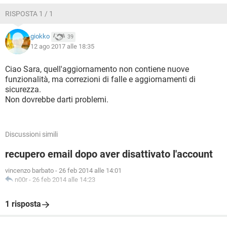
Scusatemi infinitamente,ma non riesco a trovare
RISPOSTA 1 / 1
informazioni relative a questo problema da nessuna
parte.Potete cortesemente aiutarmi?
giokko
39
12 ago 2017 alle 18:35
Ciao Sara, quell'aggiornamento non contiene nuove
funzionalità, ma correzioni di falle e aggiornamenti di
sicurezza.
Non dovrebbe darti problemi.
Discussioni simili
recupero email dopo aver disattivato l'account
vincenzo barbato
-
26 feb 2014 alle 14:01
n00r
-
26 feb 2014 alle 14:23
1 risposta