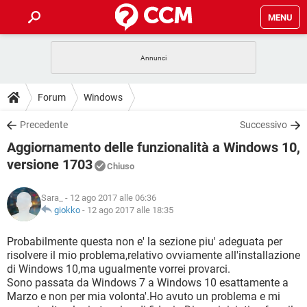
MENU
HOME
COVID-19
GAMING
GUIDE
Forum
Windows
INTRATTENIMENTO
ANDROID
COVID-19
GAMING
DOWNLOAD
Precedente
Successivo
iOS
WINDOWS 10
INTRATTENIMENTO
ANDROID
Aggiornamento delle funzionalità a Windows 10,
INSTAGRAM
COVID-19
WHATSAPP
GAMING
FORUM
iOS
WINDOWS 10
versione 1703
Chiuso
TIKTOK
INTRATTENIMENTO
FACEBOOK
ANDROID
INSTAGRAM
COVID-19
WHATSAPP
GAMING
GLOSSARIO
HARDWARE
iOS
WINDOWS 10
Sara_
- 12 ago 2017 alle 06:36
TIKTOK
INTRATTENIMENTO
FACEBOOK
ANDROID
giokko
-
12 ago 2017 alle 18:35
INSTAGRAM
COVID-19
WHATSAPP
GAMING
HARDWARE
iOS
WINDOWS 10
Probabilmente questa non e' la sezione piu' adeguata per
TIKTOK
INTRATTENIMENTO
FACEBOOK
ANDROID
INSTAGRAM
WHATSAPP
risolvere il mio problema,relativo ovviamente all'installazione
HARDWARE
iOS
WINDOWS 10
di Windows 10,ma ugualmente vorrei provarci.
TIKTOK
FACEBOOK
Sono passata da Windows 7 a Windows 10 esattamente a
INSTAGRAM
WHATSAPP
Marzo e non per mia volonta'.Ho avuto un problema e mi
HARDWARE