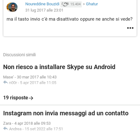
Noureddine Bouzidi
>
Ghatur
15.404
31 lug 2017 alle 23:01
ma il tasto invio c'è ma disattivato oppure ne anche si vede?
Discussioni simili
Non riesco a installare Skype su Android
Mase'
-
30 mar 2017 alle 10:43
n00r
-
5 apr 2017 alle 11:05
19 risposte
Instagram non invia messaggi ad un contatto
Zara
-
4 apr 2018 alle 09:53
Andrea
-
15 set 2022 alle 17:51