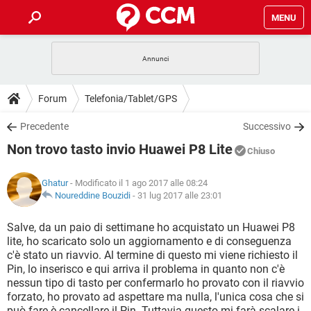
MENU
HOME
COVID-19
GAMING
GUIDE
Forum
Telefonia/Tablet/GPS
INTRATTENIMENTO
ANDROID
COVID-19
GAMING
DOWNLOAD
Precedente
Successivo
iOS
WINDOWS 10
INTRATTENIMENTO
ANDROID
Non trovo tasto invio Huawei P8 Lite
INSTAGRAM
COVID-19
WHATSAPP
GAMING
Chiuso
FORUM
iOS
WINDOWS 10
TIKTOK
INTRATTENIMENTO
FACEBOOK
ANDROID
Ghatur
- Modificato il 1 ago 2017 alle 08:24
INSTAGRAM
COVID-19
WHATSAPP
GAMING
GLOSSARIO
Noureddine Bouzidi
-
31 lug 2017 alle 23:01
HARDWARE
iOS
WINDOWS 10
TIKTOK
INTRATTENIMENTO
FACEBOOK
ANDROID
INSTAGRAM
COVID-19
WHATSAPP
GAMING
Salve, da un paio di settimane ho acquistato un Huawei P8
HARDWARE
iOS
WINDOWS 10
lite, ho scaricato solo un aggiornamento e di conseguenza
TIKTOK
INTRATTENIMENTO
FACEBOOK
ANDROID
c'è stato un riavvio. Al termine di questo mi viene richiesto il
INSTAGRAM
WHATSAPP
Pin, lo inserisco e qui arriva il problema in quanto non c'è
HARDWARE
iOS
WINDOWS 10
TIKTOK
FACEBOOK
nessun tipo di tasto per confermarlo ho provato con il riavvio
INSTAGRAM
WHATSAPP
forzato, ho provato ad aspettare ma nulla, l'unica cosa che si
HARDWARE
può fare è cancellare il Pin. Tuttavia questo mi farà scalare i