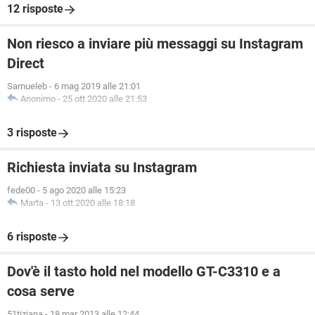
12 risposte
Non riesco a inviare più messaggi su Instagram
Direct
Samueleb
-
6 mag 2019 alle 21:01
Anonimo
-
25 ott 2020 alle 21:53
3 risposte
Richiesta inviata su Instagram
fede00
-
5 ago 2020 alle 15:23
Marta
-
13 ott 2020 alle 18:18
6 risposte
Dov'è il tasto hold nel modello GT-C3310 e a
cosa serve
51tiziana
-
18 mar 2013 alle 12:44