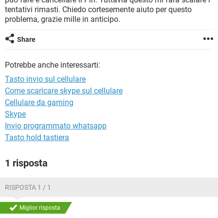
TIKTOK
FACEBOOK
tentativi rimasti. Chiedo cortesemente aiuto per questo
problema, grazie mille in anticipo.
HARDWARE
Share
Potrebbe anche interessarti:
Tasto invio sul cellulare
Come scaricare skype sul cellulare
Cellulare da gaming
Skype
Invio programmato whatsapp
Tasto hold tastiera
1 risposta
RISPOSTA 1 / 1
Miglior risposta