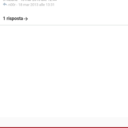
n00r
-
18 mar 2013 alle 13:31
1 risposta