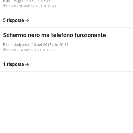
Bilal
-
19 gen 2016 alle 06:46
n00r
-
20 gen 2016 alle 18:41
5 risposte
Schermo nero ma telefono funzionante
Riccardodybala
-
13 set 2015 alle 20:14
n00r
-
14 set 2015 alle 13:38
1 risposta