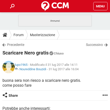
MENU
HOME
COVID-19
GAMING
GUIDE
Forum
Masterizzazione
INTRATTENIMENTO
ANDROID
COVID-19
GAMING
DOWNLOAD
Precedente
Successivo
iOS
WINDOWS 10
INTRATTENIMENTO
ANDROID
Scaricare Nero gratis
INSTAGRAM
COVID-19
WHATSAPP
GAMING
Chiuso
FORUM
iOS
WINDOWS 10
TIKTOK
INTRATTENIMENTO
FACEBOOK
ANDROID
lupo1965
- Modificato il 31 lug 2017 alle 14:11
INSTAGRAM
COVID-19
WHATSAPP
GAMING
GLOSSARIO
Noureddine Bouzidi
-
31 lug 2017 alle 16:04
HARDWARE
iOS
WINDOWS 10
TIKTOK
INTRATTENIMENTO
FACEBOOK
ANDROID
INSTAGRAM
COVID-19
WHATSAPP
GAMING
buona sera non riesco a scaricare nero gratis.
HARDWARE
iOS
WINDOWS 10
come posso fare
TIKTOK
INTRATTENIMENTO
FACEBOOK
ANDROID
INSTAGRAM
WHATSAPP
HARDWARE
iOS
WINDOWS 10
Share
TIKTOK
FACEBOOK
INSTAGRAM
WHATSAPP
HARDWARE
Potrebbe anche interessarti: