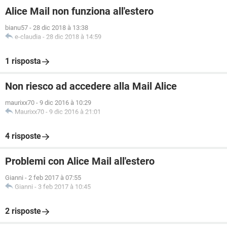
Alice Mail non funziona all'estero
bianu57
-
28 dic 2018 à 13:38
e-claudia
-
28 dic 2018 à 14:59
1 risposta
Non riesco ad accedere alla Mail Alice
maurixx70
-
9 dic 2016 à 10:29
Maurixx70
-
9 dic 2016 à 21:01
4 risposte
Problemi con Alice Mail all'estero
Gianni
-
2 feb 2017 à 07:55
Gianni
-
3 feb 2017 à 10:45
2 risposte