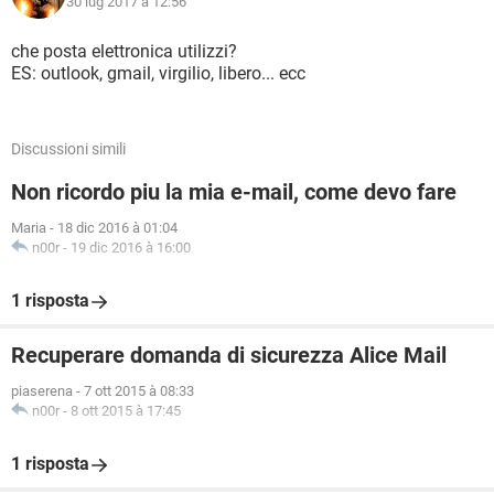
30 lug 2017 à 12:56
che posta elettronica utilizzi?
ES: outlook, gmail, virgilio, libero... ecc
Discussioni simili
Non ricordo piu la mia e-mail, come devo fare
Maria
-
18 dic 2016 à 01:04
n00r
-
19 dic 2016 à 16:00
1 risposta
Recuperare domanda di sicurezza Alice Mail
piaserena
-
7 ott 2015 à 08:33
n00r
-
8 ott 2015 à 17:45
1 risposta