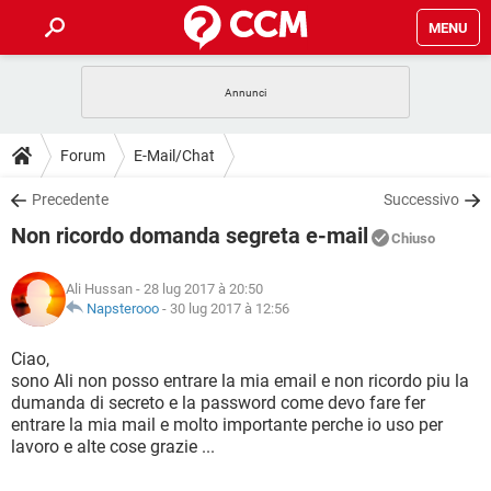
MENU
HOME
COVID-19
GAMING
GUIDE
Forum
E-Mail/Chat
INTRATTENIMENTO
ANDROID
COVID-19
GAMING
DOWNLOAD
Precedente
Successivo
iOS
WINDOWS 10
INTRATTENIMENTO
ANDROID
Non ricordo domanda segreta e-mail
INSTAGRAM
COVID-19
WHATSAPP
GAMING
Chiuso
FORUM
iOS
WINDOWS 10
TIKTOK
INTRATTENIMENTO
FACEBOOK
ANDROID
Ali Hussan
- 28 lug 2017 à 20:50
INSTAGRAM
COVID-19
WHATSAPP
GAMING
GLOSSARIO
Napsterooo
-
30 lug 2017 à 12:56
HARDWARE
iOS
WINDOWS 10
TIKTOK
INTRATTENIMENTO
FACEBOOK
ANDROID
INSTAGRAM
COVID-19
WHATSAPP
GAMING
Ciao,
HARDWARE
iOS
WINDOWS 10
sono Ali non posso entrare la mia email e non ricordo piu la
TIKTOK
INTRATTENIMENTO
FACEBOOK
ANDROID
dumanda di secreto e la password come devo fare fer
INSTAGRAM
WHATSAPP
entrare la mia mail e molto importante perche io uso per
HARDWARE
iOS
WINDOWS 10
TIKTOK
FACEBOOK
lavoro e alte cose grazie ...
INSTAGRAM
WHATSAPP
HARDWARE