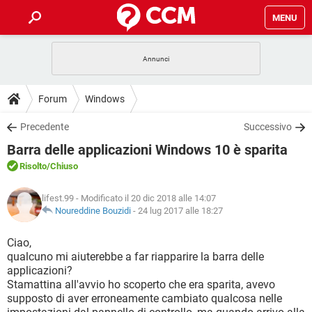
MENU
HOME
COVID-19
GAMING
GUIDE
Forum
Windows
INTRATTENIMENTO
ANDROID
COVID-19
GAMING
DOWNLOAD
Precedente
Successivo
iOS
WINDOWS 10
INTRATTENIMENTO
ANDROID
Barra delle applicazioni Windows 10 è sparita
INSTAGRAM
COVID-19
WHATSAPP
GAMING
FORUM
iOS
WINDOWS 10
Risolto
/Chiuso
TIKTOK
INTRATTENIMENTO
FACEBOOK
ANDROID
INSTAGRAM
COVID-19
WHATSAPP
GAMING
GLOSSARIO
HARDWARE
iOS
lifest.99
- Modificato il 20 dic 2018 alle 14:07
WINDOWS 10
TIKTOK
INTRATTENIMENTO
FACEBOOK
ANDROID
Noureddine Bouzidi
-
24 lug 2017 alle 18:27
INSTAGRAM
COVID-19
WHATSAPP
GAMING
HARDWARE
iOS
WINDOWS 10
Ciao,
TIKTOK
INTRATTENIMENTO
FACEBOOK
ANDROID
qualcuno mi aiuterebbe a far riapparire la barra delle
INSTAGRAM
WHATSAPP
applicazioni?
HARDWARE
iOS
WINDOWS 10
TIKTOK
FACEBOOK
Stamattina all'avvio ho scoperto che era sparita, avevo
INSTAGRAM
WHATSAPP
supposto di aver erroneamente cambiato qualcosa nelle
HARDWARE