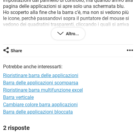
impostazioni dal pannello di controllo, ma quando arrivo alla
TIKTOK
FACEBOOK
pagina delle applicazioni si apre solo una schermata blu.
Ho scoperto alla fine che la barra c'è, ma non si vedono più
HARDWARE
le icone, perchè passandovi sopra il puntatore del mouse si
vedono dei quadratini trasparenti, cliccando i quali si arriva
effettivamente al servizio richiesto.
Altro...
Il punto è che dovrei ricordarmi a memoria la posizione di
tutte le icone divenute ormai invisibili, facile non è...
Ho win10 ed è sparito anche il menu START tanto che per
Share
arrivare sulle impostazioni vari del pc devo usare il tasto dx
per visualizzare solo le opzioni principali.
Potrebbe anche interessarti:
Grazie
Ripristinare barra delle applicazioni
Barra delle applicazioni scomparsa
Ripristinare barra multifunzione excel
Barra verticale
Cambiare colore barra applicazioni
Barra delle applicazioni bloccata
2 risposte