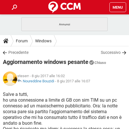
MENU
HOME
COVID-19
GAMING
GUIDE
Forum
Windows
INTRATTENIMENTO
ANDROID
COVID-19
GAMING
DOWNLOAD
Precedente
Successivo
iOS
WINDOWS 10
INTRATTENIMENTO
ANDROID
Aggiornamento windows pesante
INSTAGRAM
COVID-19
WHATSAPP
GAMING
Chiuso
FORUM
iOS
WINDOWS 10
TIKTOK
INTRATTENIMENTO
FACEBOOK
ANDROID
steserr
- 8 giu 2017 alle 16:02
INSTAGRAM
COVID-19
WHATSAPP
GAMING
GLOSSARIO
Noureddine Bouzidi
-
8 giu 2017 alle 16:07
HARDWARE
iOS
WINDOWS 10
TIKTOK
INTRATTENIMENTO
FACEBOOK
ANDROID
INSTAGRAM
COVID-19
WHATSAPP
GAMING
Salve a tutti,
HARDWARE
iOS
WINDOWS 10
ho una connessione a limite di GB con sim TIM su un pc
TIKTOK
INTRATTENIMENTO
FACEBOOK
ANDROID
connesso ad un maxischermo pubblicitario. Ora: la notte
INSTAGRAM
WHATSAPP
scorsa pare sia partito l'aggiornamento del sistema
HARDWARE
iOS
WINDOWS 10
TIKTOK
FACEBOOK
operativo che mi ha consumato tutto il traffico dati e non è
INSTAGRAM
WHATSAPP
andato a buon fine.
HARDWARE
Oggi ho ricaricato ma idem; è successa la stessa cosa: un