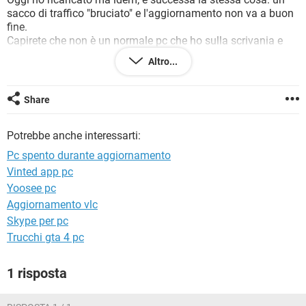
TIKTOK
FACEBOOK
sacco di traffico "bruciato" e l'aggiornamento non va a buon
fine.
HARDWARE
Capirete che non è un normale pc che ho sulla scrivania e
che posso monitorare e dare i consensi o meno pre
Altro...
proseguire.
Come posso fare per risolvere la cosa definitivamente
Grazie, vi saluto
Share
aggiornamento-windows-10-1703-creators-update
Potrebbe anche interessarti:
Pc spento durante aggiornamento
Vinted app pc
Yoosee pc
Aggiornamento vlc
Skype per pc
Trucchi gta 4 pc
1 risposta