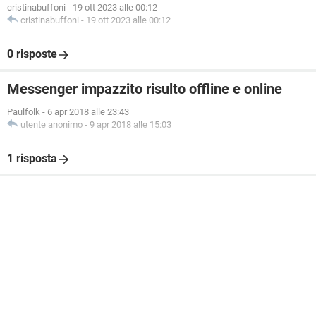
cristinabuffoni
-
19 ott 2023 alle 00:12
cristinabuffoni
-
19 ott 2023 alle 00:12
0 risposte
Messenger impazzito risulto offline e online
Paulfolk
-
6 apr 2018 alle 23:43
utente anonimo
-
9 apr 2018 alle 15:03
1 risposta