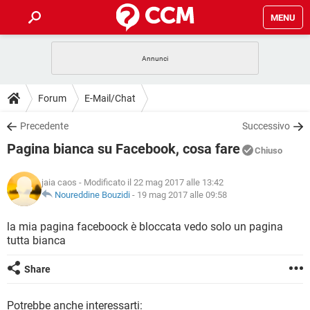
MENU
HOME
COVID-19
GAMING
GUIDE
Forum
E-Mail/Chat
INTRATTENIMENTO
ANDROID
COVID-19
GAMING
DOWNLOAD
Precedente
Successivo
iOS
WINDOWS 10
INTRATTENIMENTO
ANDROID
Pagina bianca su Facebook, cosa fare
INSTAGRAM
COVID-19
WHATSAPP
GAMING
Chiuso
FORUM
iOS
WINDOWS 10
TIKTOK
INTRATTENIMENTO
FACEBOOK
ANDROID
jaia caos
- Modificato il 22 mag 2017 alle 13:42
INSTAGRAM
COVID-19
WHATSAPP
GAMING
GLOSSARIO
Noureddine Bouzidi
-
19 mag 2017 alle 09:58
HARDWARE
iOS
WINDOWS 10
TIKTOK
INTRATTENIMENTO
FACEBOOK
ANDROID
INSTAGRAM
COVID-19
WHATSAPP
GAMING
la mia pagina faceboock è bloccata vedo solo un pagina
HARDWARE
iOS
WINDOWS 10
tutta bianca
TIKTOK
INTRATTENIMENTO
FACEBOOK
ANDROID
INSTAGRAM
WHATSAPP
HARDWARE
iOS
WINDOWS 10
Share
TIKTOK
FACEBOOK
INSTAGRAM
WHATSAPP
HARDWARE
Potrebbe anche interessarti: