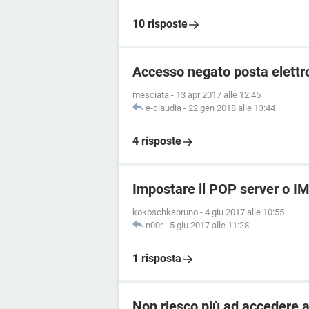
10 risposte
Accesso negato posta elettro
mesciata
-
13 apr 2017 alle 12:45
e-claudia
-
22 gen 2018 alle 13:44
4 risposte
Impostare il POP server o I
kokoschkabruno
-
4 giu 2017 alle 10:55
n00r
-
5 giu 2017 alle 11:28
1 risposta
Non riesco più ad accedere al