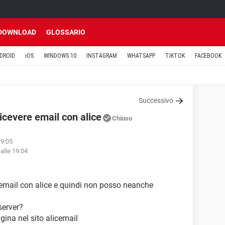
DOWNLOAD
GLOSSARIO
DROID
iOS
WINDOWS 10
INSTAGRAM
WHATSAPP
TIKTOK
FACEBOOK
Successivo
icevere email con alice
Chiuso
19:05
alle 19:04
 email con alice e quindi non posso neanche
server?
gina nel sito alicemail