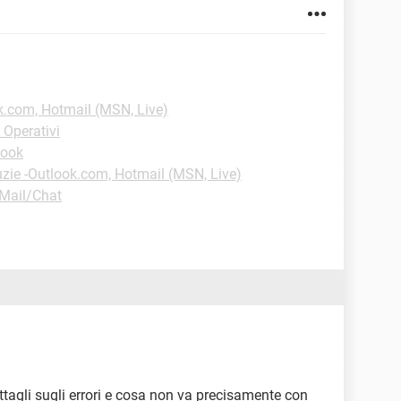
k.com, Hotmail (MSN, Live)
 Operativi
book
uzie -Outlook.com, Hotmail (MSN, Live)
Mail/Chat
tagli sugli errori e cosa non va precisamente con