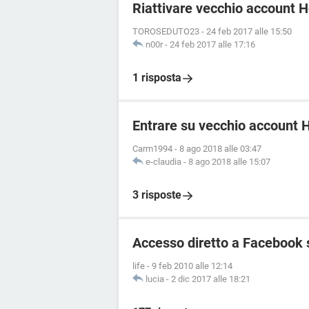
Riattivare vecchio account 
TOROSEDUTO23
-
24 feb 2017 alle 15:50
n00r
-
24 feb 2017 alle 17:16
1 risposta
Entrare su vecchio account 
Carm1994
-
8 ago 2018 alle 03:47
e-claudia
-
8 ago 2018 alle 15:07
3 risposte
Accesso diretto a Facebook 
life
-
9 feb 2010 alle 12:14
lucia
-
2 dic 2017 alle 18:21