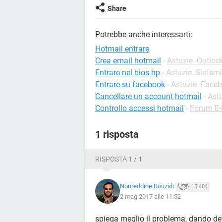
Share
Potrebbe anche interessarti:
Hotmail entrare
Crea email hotmail
-
Astuzie -Outloo
Entrare nel bios hp
-
Astuzie -Sistemi
Entrare su facebook
-
Astuzie -Face
Cancellare un account hotmail
-
Ast
Controllo accessi hotmail
-
Forum E-
1 risposta
RISPOSTA 1 / 1
Noureddine Bouzidi
15.404
2 mag 2017 alle 11:52
spiega meglio il problema, dando det