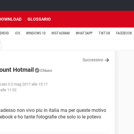
DOWNLOAD
GLOSSARIO
DROID
iOS
WINDOWS 10
INSTAGRAM
WHATSAPP
TIKTOK
FACEBOOK
Successivo
count Hotmail
Chiuso
cato il 2 mag 2017 alle 15:17
alle 11:52
e adesso non vivo piu in italia ma per queste motivo
ebook e ho tante fotografie che solo io le potevo