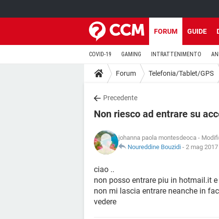
FORUM
GUIDE
COVID-19
GAMING
INTRATTENIMENTO
AN
Forum
Telefonia/Tablet/GPS
Precedente
Non riesco ad entrare su ac
johanna paola montesdeoca
- Modifi
Noureddine Bouzidi
-
2 mag 2017 
ciao ..
non posso entrare piu in hotmail.it 
non mi lascia entrare neanche in fac
vedere