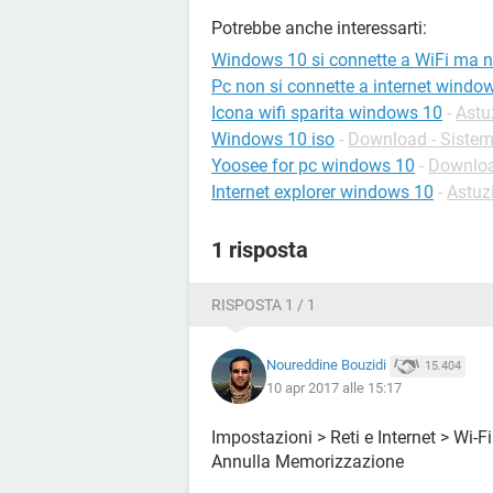
Potrebbe anche interessarti:
Windows 10 si connette a WiFi ma n
Pc non si connette a internet windo
Icona wifi sparita windows 10
-
Astu
Windows 10 iso
-
Download - Sistemi
Yoosee for pc windows 10
-
Downloa
Internet explorer windows 10
-
Astuzi
1 risposta
RISPOSTA 1 / 1
Noureddine Bouzidi
15.404
10 apr 2017 alle 15:17
Impostazioni > Reti e Internet > Wi-Fi
Annulla Memorizzazione