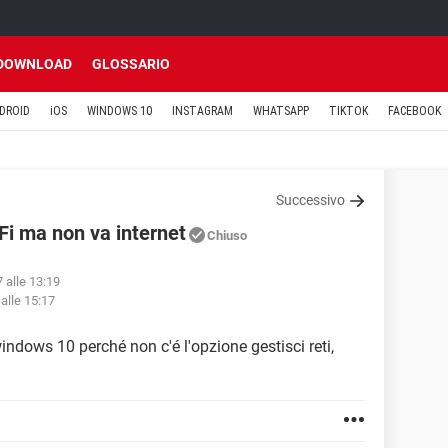
DOWNLOAD
GLOSSARIO
DROID
iOS
WINDOWS 10
INSTAGRAM
WHATSAPP
TIKTOK
FACEBOOK
Successivo
Fi ma non va internet
Chiuso
7 alle 13:19
alle 15:17
indows 10 perché non c'é l'opzione gestisci reti,