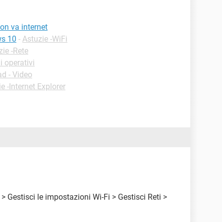
on va internet
ws 10
-
Astuzie -WiFi
zie -Rete
 operativi
d - Video
e -Internet Explorer
 > Gestisci le impostazioni Wi-Fi > Gestisci Reti >