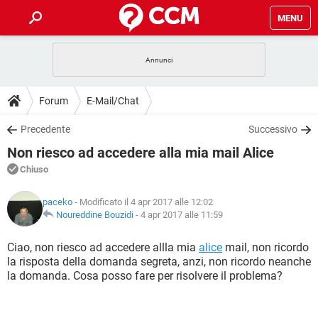
MENU
HOME
COVID-19
GAMING
GUIDE
Forum
E-Mail/Chat
INTRATTENIMENTO
ANDROID
COVID-19
GAMING
DOWNLOAD
Precedente
Successivo
iOS
WINDOWS 10
INTRATTENIMENTO
ANDROID
Non riesco ad accedere alla mia mail Alice
INSTAGRAM
COVID-19
WHATSAPP
GAMING
FORUM
iOS
WINDOWS 10
Chiuso
TIKTOK
INTRATTENIMENTO
FACEBOOK
ANDROID
INSTAGRAM
COVID-19
WHATSAPP
GAMING
GLOSSARIO
HARDWARE
iOS
paceko
- Modificato il 4 apr 2017 alle 12:02
WINDOWS 10
TIKTOK
INTRATTENIMENTO
FACEBOOK
ANDROID
Noureddine Bouzidi
-
4 apr 2017 alle 11:59
INSTAGRAM
COVID-19
WHATSAPP
GAMING
HARDWARE
iOS
WINDOWS 10
Ciao, non riesco ad accedere allla mia
alice
mail, non ricordo
TIKTOK
INTRATTENIMENTO
FACEBOOK
ANDROID
la risposta della domanda segreta, anzi, non ricordo neanche
INSTAGRAM
WHATSAPP
la domanda. Cosa posso fare per risolvere il problema?
HARDWARE
iOS
WINDOWS 10
TIKTOK
FACEBOOK
INSTAGRAM
WHATSAPP
HARDWARE