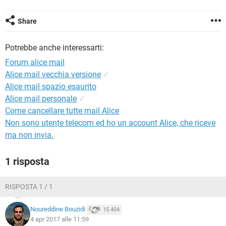
TIKTOK
FACEBOOK
HARDWARE
Share
Potrebbe anche interessarti:
Forum alice mail
Alice mail vecchia versione
✓
Alice mail spazio esaurito
Alice mail personale
✓
Come cancellare tutte mail Alice
Non sono utente telecom ed ho un account Alice, che riceve
ma non invia.
1 risposta
RISPOSTA 1 / 1
Noureddine Bouzidi
15.404
4 apr 2017 alle 11:59