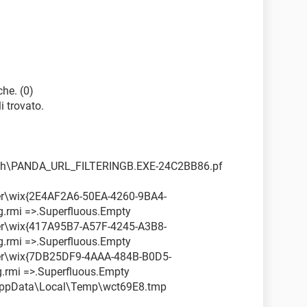
VPN\Avira.VpnService.exe
e (AviraUpdaterService) - Avira Operations GmbH &
SoftwareUpdater.ServiceHost.exe
cmBtRSupport.SVCNAME%;Bluetooth Driver
t) - Unknown owner -
che. (0)
ervice.exe (file missing)
 trovato.
our Service) - Apple Inc. - C:\Program
tion HECI Service (cphs) - Intel Corporation -
iSvc.exe
tch\PANDA_URL_FILTERINGB.EXE-24C2BB86.pf
\DiagnosticsHub.StandardCollector.ServiceRes.d
ler\wix{2E4AF2A6-50EA-4260-9BA4-
lector.service) - Unknown owner -
.rmi =>.Superfluous.Empty
nosticsHub.StandardCollector.Service.exe (file
ler\wix{417A95B7-A57F-4245-A3B8-
.rmi =>.Superfluous.Empty
em32\efssvc.dll,-100 (EFS) - Unknown owner -
ler\wix{7DB25DF9-4AAA-484B-B0D5-
ile missing)
.rmi =>.Superfluous.Empty
m32\fxsresm.dll,-118 (Fax) - Unknown owner -
\AppData\Local\Temp\wct69E8.tmp
ile missing)
e (gupdate) (gupdate) - Google Inc. - C:\Program