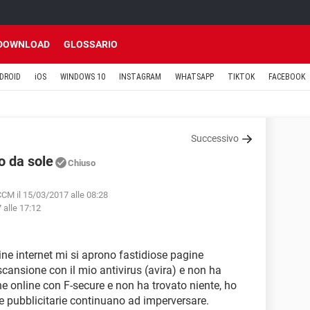
DOWNLOAD
GLOSSARIO
DROID
iOS
WINDOWS 10
INSTAGRAM
WHATSAPP
TIKTOK
FACEBOOK
Successivo
o da sole
Chiuso
CCM il 15/03/2017 alle 08:28
 alle 17:12
e internet mi si aprono fastidiose pagine
scansione con il mio antivirus (avira) e non ha
ne online con F-secure e non ha trovato niente, ho
ne pubblicitarie continuano ad imperversare.