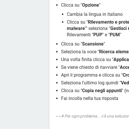
O4 - HKLM\..\Run: [Avira System Spe
Clicca su "
Opzione
"
(x86)\Avira\System Speedup\Avira
Cambia la lingua in italiano
O4 - HKLM\..\Run: [avgnt] "C:\Progr
O4 - HKCU\..\Run: [CCleaner Monito
Clicca su "
Rilevamento e prot
/MONITOR
malware'
" seleziona "
Gestisci
O4 - HKCU\..\Run: [GoogleDriveSync
Rilevamenti "
PUP
" e "
PUM
"
(x86)\Google\Drive\googledrivesync
Clicca su "
Scansione
"
O4 - HKCU\..\Run: [OfficeSyncProces
Seleziona la voce "
Ricerca elemen
Office\Office14\MSOSYNC.EXE"
O4 - Startup: zSpeedup.lnk = C:\Pro
Una volta finita clicca su "
Applica
Speedup\Avira.SystemSpeedup.Core
Se viene chiesto di riavviare "
Acce
O8 - Extra context menu item: E&spor
Apri il programma e clicca su "
Cr
(x86)\Microsoft Office\Office14\E
Seleziona l'ultimo log quindi "
Ved
O8 - Extra context menu item: I&nvia
Office\Office14\ONBttnIE.dll/105
Clicca su "
Copia negli appunti
" (
O9 - Extra button: @C:\Program Fil
Fai incolla nella tua risposta
Live\Writer\WindowsLiveWriterShort
D9FCDDC9D600} - C:\Program Files
Live\Writer\WriterBrowserExtension.
~~# Per ogni problema... c'è una soluzi
O9 - Extra 'Tools' menuitem: @C:\P
Live\Writer\WindowsLiveWriterShort