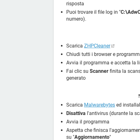
risposta
R1 - HKLM\Software\Microsoft\Inte
=
https://www.bing.com/?toHttp
Puoi trovare il file log in "
C:\AdwC
numero).
R0 - HKLM\Software\Microsoft\Inter
=
https://www.msn.com/fr-fr/?ocid
R0 - HKLM\Software\Microsoft\Inter
R0 - HKLM\Software\Microsoft\Inte
Scarica
ZHPCleaner
R0 - HKLM\Software\Microsoft\Inter
Chiudi tutti i browser e programmi
C:\Windows\SysWOW64\blank.htm
Avvia il programma e accetta la l
R1 - HKCU\Software\Microsoft\Wind
Fai clic su
Scanner
finita la scan
Settings,ProxyOverride = *.local
generato
R0 - HKCU\Software\Microsoft\Inter
F2 - REG:system.ini: UserInit=
O2 - BHO: Groove GFS Browser Hel
C:\PROGRA~2\MICROS~1\Office1
Scarica
Malwarebytes
ed installa
O2 - BHO: URLRedirectionBHO - {B
Disattiva
l'antivirus (durante la s
C:\PROGRA~2\MICROS~1\Office14
O4 - HKLM\..\Run: [331BigDog] "C:
Avvia il programma
O4 - HKLM\..\Run: [Avira SystrayStar
Aspetta che finisca l'aggiornamen
(x86)\Avira\Launcher\Avira.SystrayS
su "
Aggiornamento
"