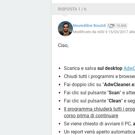
C:\Program Files (x86)\Google\Chr
C:\Program Files (x86)\Google\Chr
RISPOSTA 1 / 6
C:\Program Files (x86)\Google\Chr
C:\Program Files (x86)\Google\Chr
Noureddine Bouzidi
15.404
C:\Program Files (x86)\Google\Chr
Modificato da n00r il 15/03/2017 all
C:\Program Files (x86)\Google\Chr
C:\Program Files (x86)\Google\Chr
Ciao,
C:\Program Files (x86)\Google\Chr
C:\Program Files (x86)\Google\Chr
C:\Users\Ideapad\Downloads\Hijac
Scarica e salva
sul desktop
AdwC
R1 - HKCU\Software\Microsoft\Inter
Chiudi tutti i programmi e browser
=
https://www.google.com/?trackid
Fai doppio clic su "
AdwCleaner.e
R1 - HKCU\Software\Microsoft\Inter
Fai clic sul pulsante "
Scan
" e att
=
https://www.google.com/search
R0 - HKCU\Software\Microsoft\Inter
Fai clic sul pulsante "
Clean
" e seg
R1 - HKLM\Software\Microsoft\Inte
Il programma chiuderà tutti i progr
=
https://www.msn.com/fr-fr/?ocid
corso prima di continuare
R1 - HKLM\Software\Microsoft\Inte
Se viene chiesto di avviare il PC,
=
https://www.bing.com/?toHttp
Un report verrà aperto automaticam