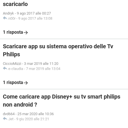
scaricarlo
Andryk
-
9 ago 2017 alle 00:27
n00r
-
9 ago 2017 alle 13:08
1 risposta
Scaricare app su sistema operativo delle Tv
Philips
CiccioMizzi
-
3 mar 2019 alle 11:20
e-claudia
-
7 mar 2019 alle 13:04
1 risposta
Come caricare app Disney+ su tv smart philips
non android ?
dvd664
-
25 mar 2020 alle 10:36
Jet
-
9 giu 2020 alle 21:21