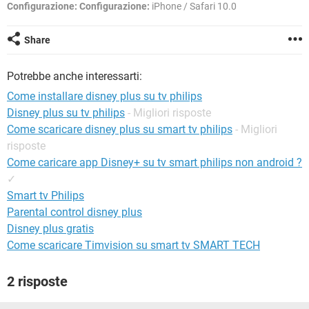
TIKTOK
FACEBOOK
Configurazione:
Configurazione:
iPhone / Safari 10.0
HARDWARE
Share
Potrebbe anche interessarti:
Come installare disney plus su tv philips
Disney plus su tv philips
- Migliori risposte
Come scaricare disney plus su smart tv philips
- Migliori
risposte
Come caricare app Disney+ su tv smart philips non android ?
✓
Smart tv Philips
Parental control disney plus
Disney plus gratis
Come scaricare Timvision su smart tv SMART TECH
2 risposte