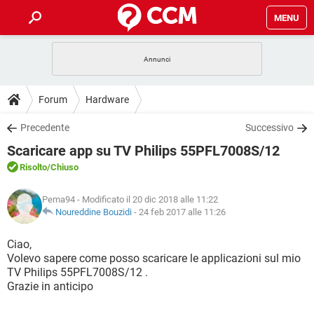
MENU
HOME
COVID-19
GAMING
GUIDE
Forum
Hardware
INTRATTENIMENTO
ANDROID
COVID-19
GAMING
DOWNLOAD
Precedente
Successivo
iOS
WINDOWS 10
INTRATTENIMENTO
ANDROID
Scaricare app su TV Philips 55PFL7008S/12
INSTAGRAM
COVID-19
WHATSAPP
GAMING
FORUM
iOS
WINDOWS 10
Risolto
/Chiuso
TIKTOK
INTRATTENIMENTO
FACEBOOK
ANDROID
INSTAGRAM
COVID-19
WHATSAPP
GAMING
GLOSSARIO
HARDWARE
iOS
Pema94
- Modificato il 20 dic 2018 alle 11:22
WINDOWS 10
TIKTOK
INTRATTENIMENTO
FACEBOOK
ANDROID
Noureddine Bouzidi
-
24 feb 2017 alle 11:26
INSTAGRAM
COVID-19
WHATSAPP
GAMING
HARDWARE
iOS
WINDOWS 10
Ciao,
TIKTOK
INTRATTENIMENTO
FACEBOOK
ANDROID
Volevo sapere come posso scaricare le applicazioni sul mio
INSTAGRAM
WHATSAPP
TV Philips 55PFL7008S/12 .
HARDWARE
iOS
WINDOWS 10
TIKTOK
FACEBOOK
Grazie in anticipo
INSTAGRAM
WHATSAPP
HARDWARE