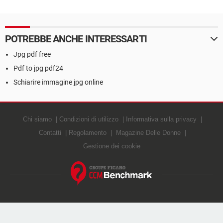
POTREBBE ANCHE INTERESSARTI
Jpg pdf free
Pdf to jpg pdf24
Schiarire immagine jpg online
Chi siamo
Condizioni di utilizzo
Informativa sulla privacy
Contatti
Regolamento
Magazine Delle Donne
Gestione dei cookie