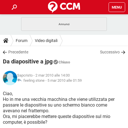
MENU
HOME
COVID-19
GAMING
GUIDE
Forum
Video digitali
INTRATTENIMENTO
ANDROID
COVID-19
GAMING
DOWNLOAD
Precedente
Successivo
iOS
WINDOWS 10
INTRATTENIMENTO
ANDROID
Da diapositive a jpg
INSTAGRAM
COVID-19
WHATSAPP
GAMING
Chiuso
FORUM
iOS
WINDOWS 10
TIKTOK
INTRATTENIMENTO
FACEBOOK
ANDROID
Sapcristo
- 2 mar 2010 alle 14:00
INSTAGRAM
COVID-19
WHATSAPP
GAMING
GLOSSARIO
feeling stone -
5 mar 2010 alle 01:59
HARDWARE
iOS
WINDOWS 10
TIKTOK
INTRATTENIMENTO
FACEBOOK
ANDROID
INSTAGRAM
COVID-19
WHATSAPP
GAMING
Ciao,
HARDWARE
iOS
WINDOWS 10
Ho in me una vecchia macchina che viene utilizzata per
TIKTOK
INTRATTENIMENTO
FACEBOOK
ANDROID
passare le diapositive su uno schermo bianco come
INSTAGRAM
WHATSAPP
avevano nel frattempo.
HARDWARE
iOS
WINDOWS 10
TIKTOK
FACEBOOK
Ora, mi piacerebbe mettere queste diapositive sul mio
INSTAGRAM
WHATSAPP
computer, è possibile?
HARDWARE