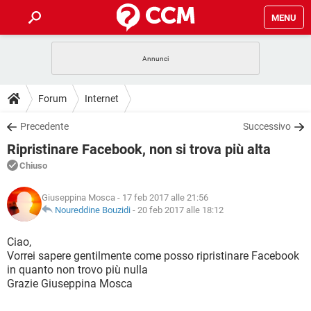
MENU
HOME
COVID-19
GAMING
GUIDE
Forum
Internet
INTRATTENIMENTO
ANDROID
COVID-19
GAMING
DOWNLOAD
Precedente
Successivo
iOS
WINDOWS 10
INTRATTENIMENTO
ANDROID
Ripristinare Facebook, non si trova più alta
INSTAGRAM
COVID-19
WHATSAPP
GAMING
FORUM
iOS
WINDOWS 10
Chiuso
TIKTOK
INTRATTENIMENTO
FACEBOOK
ANDROID
INSTAGRAM
COVID-19
WHATSAPP
GAMING
GLOSSARIO
HARDWARE
iOS
Giuseppina Mosca
- 17 feb 2017 alle 21:56
WINDOWS 10
TIKTOK
INTRATTENIMENTO
FACEBOOK
ANDROID
Noureddine Bouzidi
-
20 feb 2017 alle 18:12
INSTAGRAM
COVID-19
WHATSAPP
GAMING
HARDWARE
iOS
WINDOWS 10
Ciao,
TIKTOK
INTRATTENIMENTO
FACEBOOK
ANDROID
Vorrei sapere gentilmente come posso ripristinare Facebook
INSTAGRAM
WHATSAPP
in quanto non trovo più nulla
HARDWARE
iOS
WINDOWS 10
TIKTOK
FACEBOOK
Grazie Giuseppina Mosca
INSTAGRAM
WHATSAPP
HARDWARE