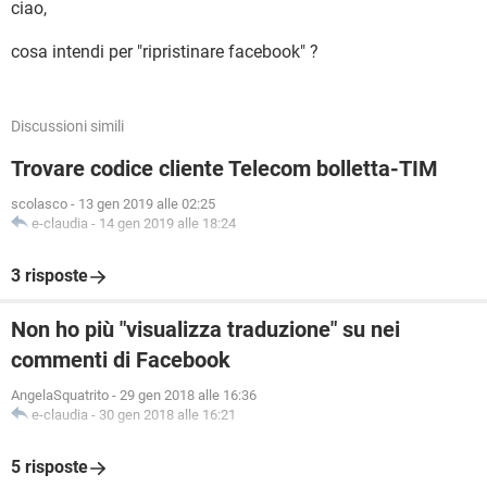
ciao,
cosa intendi per "ripristinare facebook" ?
Discussioni simili
Trovare codice cliente Telecom bolletta-TIM
scolasco
-
13 gen 2019 alle 02:25
e-claudia
-
14 gen 2019 alle 18:24
3 risposte
Non ho più "visualizza traduzione" su nei
commenti di Facebook
AngelaSquatrito
-
29 gen 2018 alle 16:36
e-claudia
-
30 gen 2018 alle 16:21
5 risposte