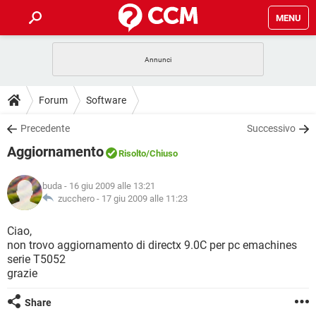
MENU
HOME
COVID-19
GAMING
GUIDE
Forum
Software
INTRATTENIMENTO
ANDROID
COVID-19
GAMING
DOWNLOAD
Precedente
Successivo
iOS
WINDOWS 10
INTRATTENIMENTO
ANDROID
Aggiornamento
INSTAGRAM
COVID-19
WHATSAPP
GAMING
Risolto
/Chiuso
FORUM
iOS
WINDOWS 10
TIKTOK
INTRATTENIMENTO
FACEBOOK
ANDROID
buda
- 16 giu 2009 alle 13:21
INSTAGRAM
COVID-19
WHATSAPP
GAMING
GLOSSARIO
zucchero -
17 giu 2009 alle 11:23
HARDWARE
iOS
WINDOWS 10
TIKTOK
INTRATTENIMENTO
FACEBOOK
ANDROID
INSTAGRAM
COVID-19
WHATSAPP
GAMING
Ciao,
HARDWARE
iOS
WINDOWS 10
non trovo aggiornamento di directx 9.0C per pc emachines
TIKTOK
INTRATTENIMENTO
FACEBOOK
ANDROID
serie T5052
INSTAGRAM
WHATSAPP
grazie
HARDWARE
iOS
WINDOWS 10
TIKTOK
FACEBOOK
INSTAGRAM
WHATSAPP
Share
HARDWARE