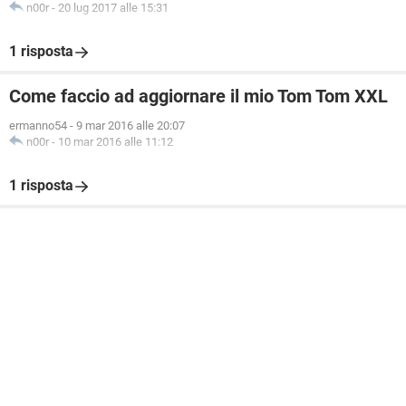
n00r
-
20 lug 2017 alle 15:31
1 risposta
Come faccio ad aggiornare il mio Tom Tom XXL
ermanno54
-
9 mar 2016 alle 20:07
n00r
-
10 mar 2016 alle 11:12
1 risposta