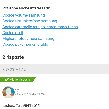
TIKTOK
FACEBOOK
Potrebbe anche interessarti:
HARDWARE
Codice volume samsung
Codice test microfono samsung
Codice caramelle rare pokemon rosso fuoco
Codice ascii
Migliore fotocamera samsung
Codice pokemon smeraldo
2 risposte
RISPOSTA 1 / 2
Miglior risposta
cry
21 apr 2010 alle 21:29
tastiera *#6984125*#