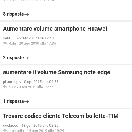
8 risposte
Aumentare volume smartphone Huawei
sere555
-
2 set 2017 alle 12:40
Robi
-
20 ago 2019 alle 17:35
2 risposte
aumentare il volume Samsung note edge
pikameghy
-
8 apr 2015 alle 08:56
n00r
-
8 apr 2015 alle 15:27
1 risposta
Trovare codice cliente Telecom bolletta-TIM
scolasco
-
13 gen 2019 alle 02:25
e-claudia
-
14 gen 2019 alle 18:24