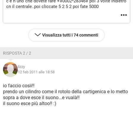
c'è n uno che dovete fare +#0002*28346# poi 3 volte indietro
cn il centrale..poi cliccate 5 2 5 2 poi fate 5000
Visualizza tutti i 74 commenti
RISPOSTA 2 / 2
lizzy
12 feb 2011 alle 18:58
io faccio cosii!!
prendo un cilindro come il rotolo della cartigenica e lo metto
sopra a dove esce il suono...e vualà!!
il suono esce più altoo!! :)