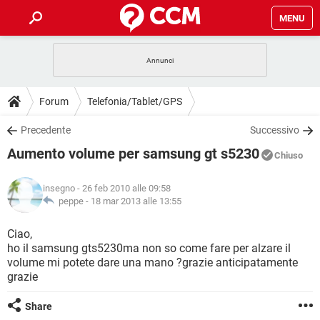
MENU
HOME
COVID-19
GAMING
GUIDE
Forum
Telefonia/Tablet/GPS
INTRATTENIMENTO
ANDROID
COVID-19
GAMING
DOWNLOAD
Precedente
Successivo
iOS
WINDOWS 10
INTRATTENIMENTO
ANDROID
Aumento volume per samsung gt s5230
INSTAGRAM
COVID-19
WHATSAPP
GAMING
Chiuso
FORUM
iOS
WINDOWS 10
TIKTOK
INTRATTENIMENTO
FACEBOOK
ANDROID
insegno
- 26 feb 2010 alle 09:58
INSTAGRAM
COVID-19
WHATSAPP
GAMING
GLOSSARIO
peppe -
18 mar 2013 alle 13:55
HARDWARE
iOS
WINDOWS 10
TIKTOK
INTRATTENIMENTO
FACEBOOK
ANDROID
INSTAGRAM
COVID-19
WHATSAPP
GAMING
Ciao,
HARDWARE
iOS
WINDOWS 10
ho il samsung gts5230ma non so come fare per alzare il
TIKTOK
INTRATTENIMENTO
FACEBOOK
ANDROID
volume mi potete dare una mano ?grazie anticipatamente
INSTAGRAM
WHATSAPP
grazie
HARDWARE
iOS
WINDOWS 10
TIKTOK
FACEBOOK
INSTAGRAM
WHATSAPP
Share
HARDWARE