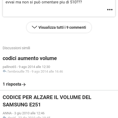
evvai ma non si può omentare piu di 510???
Visualizza tutti i 9 commenti
Discussioni simili
codici aumento volume
pallino65
-
9 ago 2014 alle 12:30
l'embrouille 75
-
9 ago 2014 alle 16:46
1 risposta
CODICE PER ALZARE IL VOLUME DEL
SAMSUNG E251
ANNA
-
3 giu 2010 alle 12:46
david
-
22 dic 2010 alle 19:45