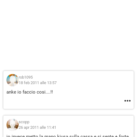
rob1095
18 feb 2011 alle 13:57
anke io faccio cosi....!!
scopp
26 apr 2011 alle 11:41
io invece metto la mano kiusa sulla cassa e si sente + forte