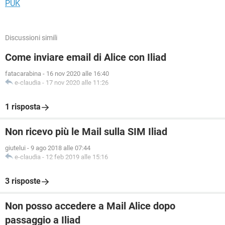
PUK
Discussioni simili
Come inviare email di Alice con Iliad
fatacarabina
-
16 nov 2020 alle 16:40
e-claudia
-
17 nov 2020 alle 11:26
1 risposta
Non ricevo più le Mail sulla SIM Iliad
giutelui
-
9 ago 2018 alle 07:44
e-claudia
-
12 feb 2019 alle 15:16
3 risposte
Non posso accedere a Mail Alice dopo
passaggio a Iliad