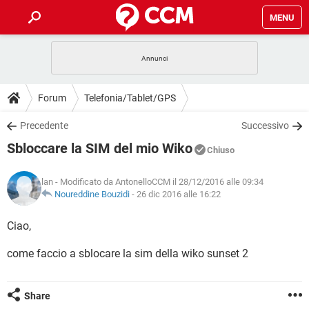
MENU
HOME
COVID-19
GAMING
GUIDE
Forum
Telefonia/Tablet/GPS
INTRATTENIMENTO
ANDROID
COVID-19
GAMING
DOWNLOAD
Precedente
Successivo
iOS
WINDOWS 10
INTRATTENIMENTO
ANDROID
Sbloccare la SIM del mio Wiko
INSTAGRAM
COVID-19
WHATSAPP
GAMING
Chiuso
FORUM
iOS
WINDOWS 10
TIKTOK
INTRATTENIMENTO
FACEBOOK
ANDROID
lan
- Modificato da AntonelloCCM il 28/12/2016 alle 09:34
INSTAGRAM
COVID-19
WHATSAPP
GAMING
GLOSSARIO
Noureddine Bouzidi
-
26 dic 2016 alle 16:22
HARDWARE
iOS
WINDOWS 10
TIKTOK
INTRATTENIMENTO
FACEBOOK
ANDROID
INSTAGRAM
COVID-19
WHATSAPP
GAMING
Ciao,
HARDWARE
iOS
WINDOWS 10
TIKTOK
INTRATTENIMENTO
FACEBOOK
ANDROID
come faccio a sblocare la sim della wiko sunset 2
INSTAGRAM
WHATSAPP
HARDWARE
iOS
WINDOWS 10
TIKTOK
FACEBOOK
INSTAGRAM
WHATSAPP
Share
HARDWARE