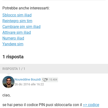
TIKTOK
FACEBOOK
Potrebbe anche interessarti:
HARDWARE
Sblocco sim iliad
Reintegro sim tim
Cambiare pin sim iliad
Attivare sim iliad
Numero iliad
Yandere sim
1 risposta
RISPOSTA 1 / 1
Noureddine Bouzidi
15.404
26 dic 2016 alle 16:22
ciao,
se hai perso il codice PIN puoi sbloccarla con il
=> codice