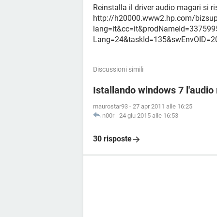
Reinstalla il driver audio magari si r
http://h20000.www2.hp.com/bizsup
lang=it&cc=it&prodNameId=33759
Lang=24&taskId=135&swEnvOID=2
Discussioni simili
Istallando windows 7 l'audio
maurostar93
-
27 apr 2011 alle 16:25
n00r
-
24 giu 2015 alle 16:53
30 risposte