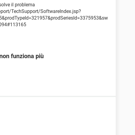
isolve il problema
port/TechSupport/SoftwareIndex.jsp?
95&prodTypeId=321957&prodSeriesId=3375953&sw
094#113165
 non funziona più