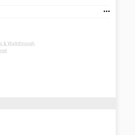
hi & Walkthrough
rnet