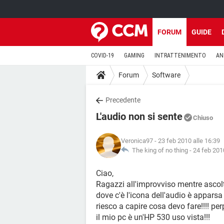
FORUM
GUIDE
COVID-19
GAMING
INTRATTENIMENTO
AN
Forum
Software
Precedente
L'audio non si sente
Chiuso
Veronica97
- 23 feb 2010 alle 16:39
The king of no thing -
24 feb 2010
Ciao,
Ragazzi all'improvviso mentre ascolt
dove c'è l'icona dell'audio è appars
riesco a capire cosa devo fare!!!! per
il mio pc è un'HP 530 uso vista!!!