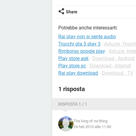
Share
Potrebbe anche interessarti:
Rai play non si sente audio
Trucchi gta 5 play 3
-
Astuzie -Trucc
Rimborso google play
-
Astuzie -Inte
Play store apk
-
Download - Android
Play store pc
-
Download - Internet
Rai play download
-
Download - TV
1 risposta
RISPOSTA 1 / 1
The king of no thing
24 feb 2010 alle 11:00