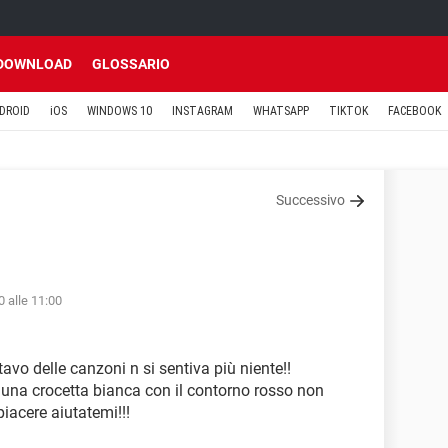
DOWNLOAD
GLOSSARIO
DROID
iOS
WINDOWS 10
INSTAGRAM
WHATSAPP
TIKTOK
FACEBOOK
Successivo
 alle 11:00
avo delle canzoni n si sentiva più niente!!
a una crocetta bianca con il contorno rosso non
piacere aiutatemi!!!