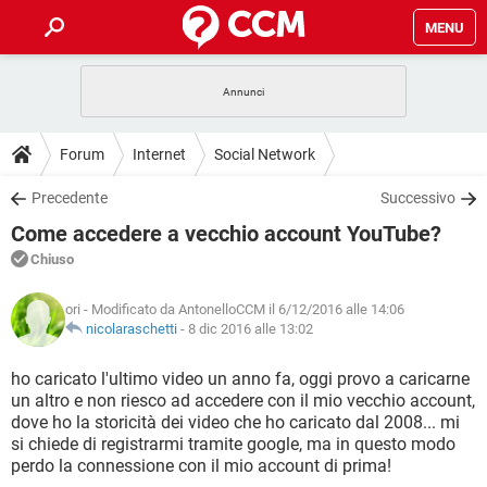
MENU
HOME
COVID-19
GAMING
GUIDE
Forum
Internet
Social Network
INTRATTENIMENTO
ANDROID
COVID-19
GAMING
DOWNLOAD
Precedente
Successivo
iOS
WINDOWS 10
INTRATTENIMENTO
ANDROID
Come accedere a vecchio account YouTube?
INSTAGRAM
COVID-19
WHATSAPP
GAMING
FORUM
iOS
WINDOWS 10
Chiuso
TIKTOK
INTRATTENIMENTO
FACEBOOK
ANDROID
INSTAGRAM
COVID-19
WHATSAPP
GAMING
GLOSSARIO
HARDWARE
iOS
ori
- Modificato da AntonelloCCM il 6/12/2016 alle 14:06
WINDOWS 10
TIKTOK
INTRATTENIMENTO
FACEBOOK
ANDROID
nicolaraschetti
-
8 dic 2016 alle 13:02
INSTAGRAM
COVID-19
WHATSAPP
GAMING
HARDWARE
iOS
WINDOWS 10
ho caricato l'ultimo video un anno fa, oggi provo a caricarne
TIKTOK
INTRATTENIMENTO
FACEBOOK
ANDROID
un altro e non riesco ad accedere con il mio vecchio account,
INSTAGRAM
WHATSAPP
dove ho la storicità dei video che ho caricato dal 2008... mi
HARDWARE
iOS
WINDOWS 10
TIKTOK
FACEBOOK
si chiede di registrarmi tramite google, ma in questo modo
INSTAGRAM
WHATSAPP
perdo la connessione con il mio account di prima!
HARDWARE