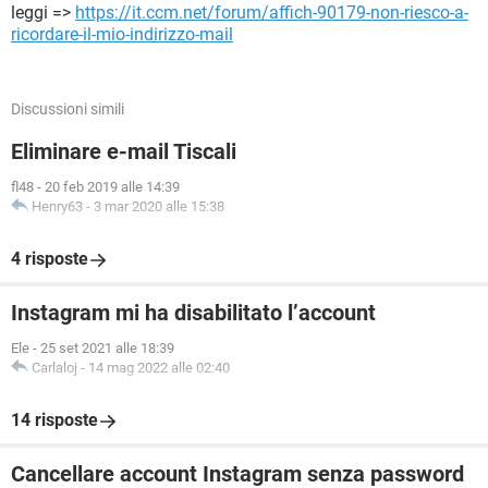
leggi =>
https://it.ccm.net/forum/affich-90179-non-riesco-a-
ricordare-il-mio-indirizzo-mail
Discussioni simili
Eliminare e-mail Tiscali
fl48
-
20 feb 2019 alle 14:39
Henry63
-
3 mar 2020 alle 15:38
4 risposte
Instagram mi ha disabilitato l’account
Ele
-
25 set 2021 alle 18:39
Carlaloj
-
14 mag 2022 alle 02:40
14 risposte
Cancellare account Instagram senza password