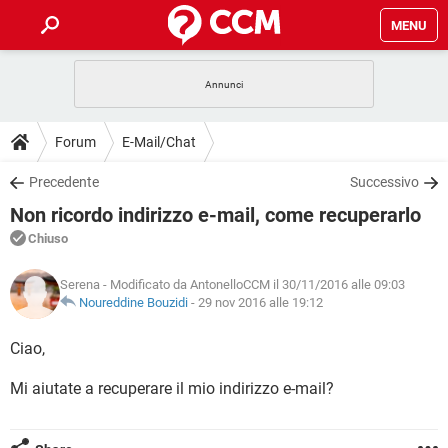
MENU
HOME
COVID-19
GAMING
GUIDE
Forum
E-Mail/Chat
INTRATTENIMENTO
ANDROID
COVID-19
GAMING
DOWNLOAD
Precedente
Successivo
iOS
WINDOWS 10
INTRATTENIMENTO
ANDROID
Non ricordo indirizzo e-mail, come recuperarlo
INSTAGRAM
COVID-19
WHATSAPP
GAMING
FORUM
iOS
WINDOWS 10
Chiuso
TIKTOK
INTRATTENIMENTO
FACEBOOK
ANDROID
INSTAGRAM
COVID-19
WHATSAPP
GAMING
GLOSSARIO
HARDWARE
iOS
Serena
- Modificato da AntonelloCCM il 30/11/2016 alle 09:03
WINDOWS 10
TIKTOK
INTRATTENIMENTO
FACEBOOK
ANDROID
Noureddine Bouzidi
-
29 nov 2016 alle 19:12
INSTAGRAM
COVID-19
WHATSAPP
GAMING
HARDWARE
iOS
WINDOWS 10
Ciao,
TIKTOK
INTRATTENIMENTO
FACEBOOK
ANDROID
INSTAGRAM
WHATSAPP
Mi aiutate a recuperare il mio indirizzo e-mail?
HARDWARE
iOS
WINDOWS 10
TIKTOK
FACEBOOK
INSTAGRAM
WHATSAPP
HARDWARE