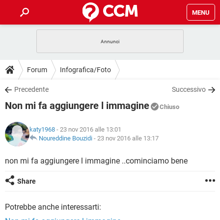
MENU
HOME
COVID-19
GAMING
GUIDE
Forum
Infografica/Foto
INTRATTENIMENTO
ANDROID
COVID-19
GAMING
DOWNLOAD
Precedente
Successivo
iOS
WINDOWS 10
INTRATTENIMENTO
ANDROID
Non mi fa aggiungere l immagine
INSTAGRAM
COVID-19
WHATSAPP
GAMING
Chiuso
FORUM
iOS
WINDOWS 10
TIKTOK
INTRATTENIMENTO
FACEBOOK
ANDROID
katy1968
- 23 nov 2016 alle 13:01
INSTAGRAM
COVID-19
WHATSAPP
GAMING
GLOSSARIO
Noureddine Bouzidi
-
23 nov 2016 alle 13:17
HARDWARE
iOS
WINDOWS 10
TIKTOK
INTRATTENIMENTO
FACEBOOK
ANDROID
INSTAGRAM
COVID-19
WHATSAPP
GAMING
non mi fa aggiungere l immagine ..cominciamo bene
HARDWARE
iOS
WINDOWS 10
TIKTOK
INTRATTENIMENTO
FACEBOOK
ANDROID
Share
INSTAGRAM
WHATSAPP
HARDWARE
iOS
WINDOWS 10
TIKTOK
FACEBOOK
Potrebbe anche interessarti:
INSTAGRAM
WHATSAPP
HARDWARE