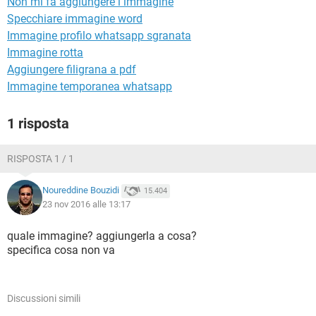
Non mi fa aggiungere l immagine
TIKTOK
FACEBOOK
Specchiare immagine word
HARDWARE
Immagine profilo whatsapp sgranata
Immagine rotta
Aggiungere filigrana a pdf
Immagine temporanea whatsapp
1 risposta
RISPOSTA 1 / 1
Noureddine Bouzidi
15.404
23 nov 2016 alle 13:17
quale immagine? aggiungerla a cosa?
specifica cosa non va
Discussioni simili